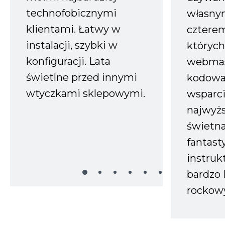
technofobicznymi
własnym
klientami. Łatwy w
czterem
instalacji, szybki w
których
konfiguracji. Lata
webmas
świetlne przed innymi
kodowa
wtyczkami sklepowymi.
wsparci
najwyż
świetn
fantast
instruk
bardzo 
rockow