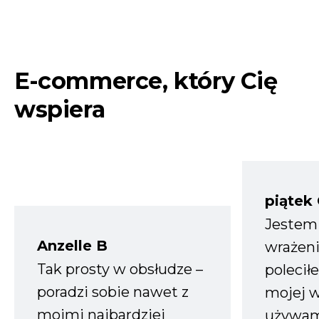
E-commerce, który Cię
wspiera
piątek
Jestem
Anzelle B
wrażeni
Tak prosty w obsłudze –
polecił
poradzi sobie nawet z
mojej w
moimi najbardziej
używam