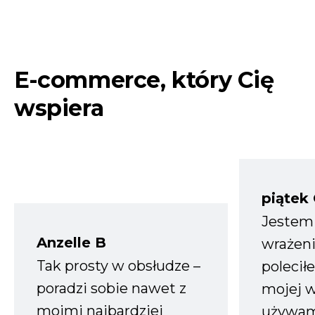
E-commerce, który Cię
wspiera
piątek
Jestem
Anzelle B
wrażeni
Tak prosty w obsłudze –
polecił
poradzi sobie nawet z
mojej w
moimi najbardziej
używam