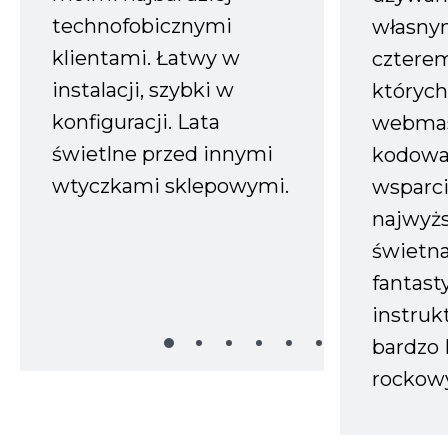
technofobicznymi
własnym
klientami. Łatwy w
czterem
instalacji, szybki w
których
konfiguracji. Lata
webmas
świetlne przed innymi
kodowa
wtyczkami sklepowymi.
wsparci
najwyż
świetn
fantast
instruk
bardzo 
rockow