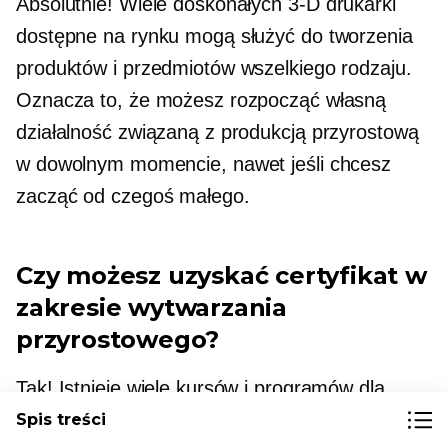
Absolutnie! Wiele doskonałych
3-D
drukarki
dostępne na rynku mogą służyć do tworzenia
produktów i przedmiotów wszelkiego rodzaju.
Oznacza to, że możesz rozpocząć własną
działalność związaną z produkcją przyrostową
w dowolnym momencie, nawet jeśli chcesz
zacząć od czegoś małego.
Czy możesz uzyskać certyfikat w
zakresie wytwarzania
przyrostowego?
Tak! Istnieje wiele kursów i programów dla
osób indywidualnych, które mogą pogłębiać
Spis treści