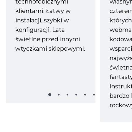
technofobicznymi
własnym
klientami. Łatwy w
czterem
instalacji, szybki w
których
konfiguracji. Lata
webmas
świetlne przed innymi
kodowa
wtyczkami sklepowymi.
wsparci
najwyż
świetn
fantast
instruk
bardzo 
rockow