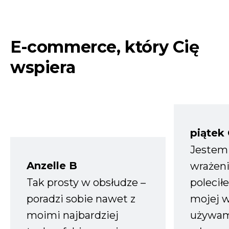
E-commerce, który Cię
wspiera
piątek
Jestem
Anzelle B
wrażeni
Tak prosty w obsłudze –
polecił
poradzi sobie nawet z
mojej w
moimi najbardziej
używam