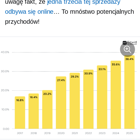
uwagę fakt, że
jedna trzecia tej sprzedaży
odbywa się online
… To mnóstwo potencjalnych
przychodów!