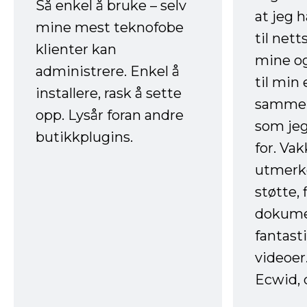
Så enkel å bruke – selv
at jeg 
mine mest teknofobe
til net
klienter kan
mine og
administrere. Enkel å
til min
installere, rask å sette
sammen
opp. Lysår foran andre
som jeg
butikkplugins.
for. Va
utmerke
støtte, 
dokume
fantast
videoer
Ecwid, 