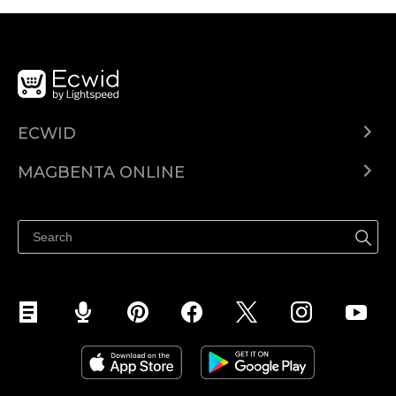
ECWID
Ecwid.com
MAGBENTA ONLINE
Help center
Ibenta kahit saan
Ibenta sa Facebook