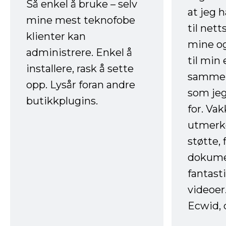
Så enkel å bruke – selv
at jeg 
mine mest teknofobe
til net
klienter kan
mine og
administrere. Enkel å
til min
installere, rask å sette
sammen
opp. Lysår foran andre
som jeg
butikkplugins.
for. Va
utmerke
støtte, 
dokume
fantast
videoer
Ecwid, 