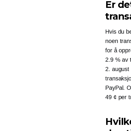
Er de
trans
Hvis du b
noen tran
for å oppr
2.9 % av 
2. august
transaksj
PayPal. On
49 ¢ per 
Hvilk