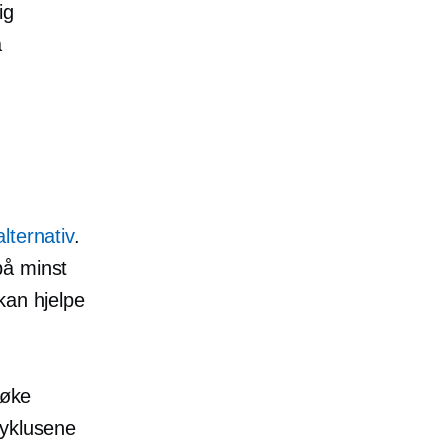
ig
å
ternativ
.
på minst
kan hjelpe
 øke
syklusene