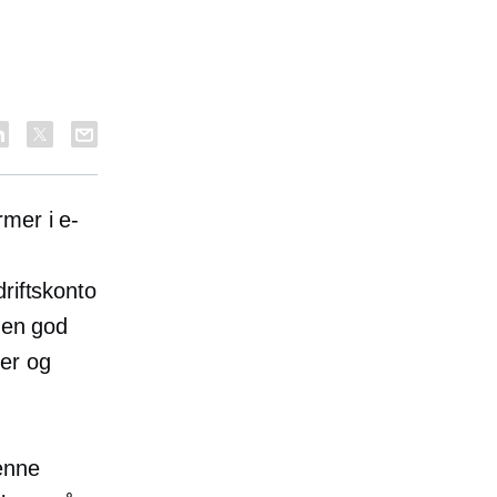
rmer i e-
riftskonto
 en god
ger og
Denne