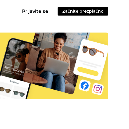
Prijavite se
Začnite brezplačno