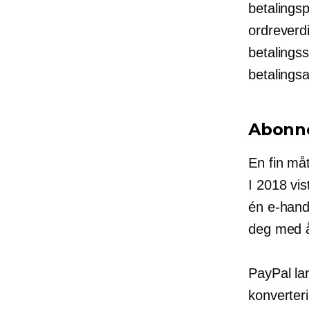
betalings
ordreverdi
betalingss
betalingsa
Abonn
En fin måt
I 2018 vi
én e-hand
deg med å
PayPal lar
konverter