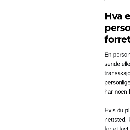
Hva e
perso
forre
En personl
sende elle
transaksj
personlig
har noen b
Hvis du pl
nettsted, 
for et la