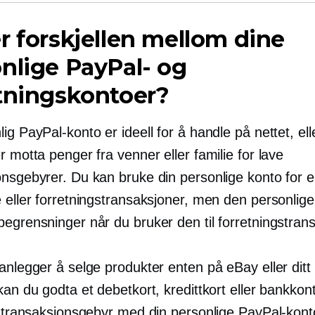
r forskjellen mellom dine
nlige PayPal- og
tningskontoer?
ig PayPal-konto er ideell for å handle på nettet, ell
r motta penger fra venner eller familie for lave
onsgebyrer. Du kan bruke din personlige konto for 
e eller forretningstransaksjoner, men den personlig
egrensninger når du bruker den til forretningstran
anlegger å selge produkter enten på eBay eller ditt
kan du godta et debetkort, kredittkort eller bankkon
vt transaksjonsgebyr med din personlige PayPal-kon