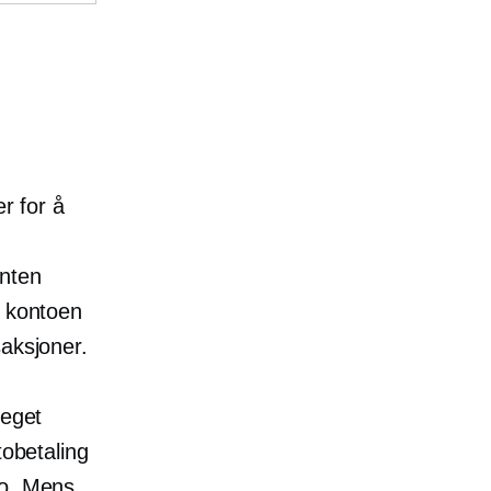
er for å
enten
e kontoen
saksjoner.
 eget
tobetaling
to. Mens