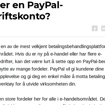
er en PayPal-
iftskonto?
 en av de mest
velkjent
betalingsbehandlingsplattfo
ådet. Hvis du er ny på e-handel eller har flere e-
rifter, kan det være lurt å sette opp en PayPal-bed
nytte av mange fordeler. PayPal vil gi kundene dine
opplevelse og gi deg en enkel måte å motta betalin
l verktøy for å utvide virksomheten din.
n store fordeler her for alle i e-handelsområdet. 