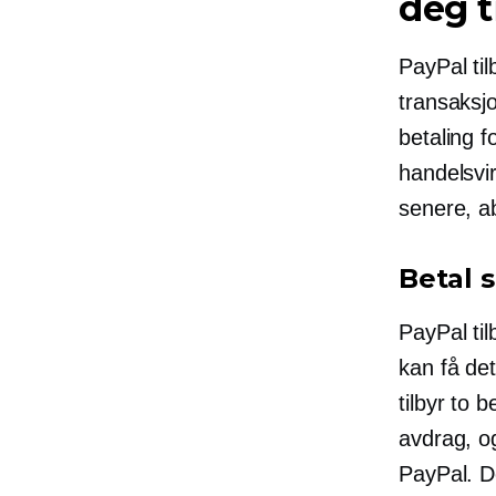
deg t
PayPal til
transaksjo
betaling f
handelsvir
senere, a
Betal 
PayPal til
kan få de
tilbyr to 
avdrag, o
PayPal. De