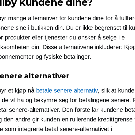
ilby kundene dine?
byr mange alternativer for kundene dine for å fullfø
nene sine i butikken din. Du er ikke begrenset til kun
or produkter eller tjenester du ønsker å selge i e-
ksomheten din. Disse alternativene inkluderer: Kjøp
bonnementer og fysiske betalinger.
senere alternativer
byr et kjøp nå
betale senere alternativ
, slik at kund
t de vil ha og bekymre seg for betalingene senere.
betal senere-alternativer. Den første lar kundene betal
g den andre gir kunden en rullerende kredittgrense 
 som integrerte betal senere-alternativet i