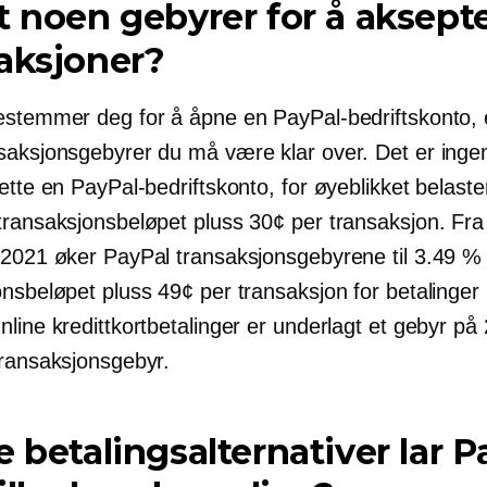
t noen gebyrer for å aksept
aksjoner?
estemmer deg for å åpne en PayPal-bedriftskonto, 
saksjonsgebyrer du må være klar over. Det er inge
ette en PayPal-bedriftskonto, for øyeblikket belast
transaksjonsbeløpet pluss 30¢ per transaksjon. Fr
 2021 øker PayPal transaksjonsgebyrene til 3.49 %
onsbeløpet pluss 49¢ per transaksjon for betalinge
line kredittkortbetalinger er underlagt et gebyr på
transaksjonsgebyr.
e betalingsalternativer lar P