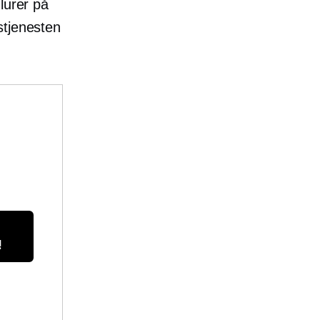
lurer på
stjenesten
!