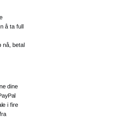
re
 å ta full
 nå, betal
ene dine
 PayPal
e i fire
fra