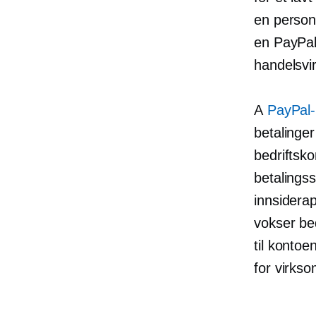
en personl
en PayPal
handelsvi
A
PayPal-
betalinger
bedriftsko
betalingss
innsidera
vokser bed
til kontoe
for virkso