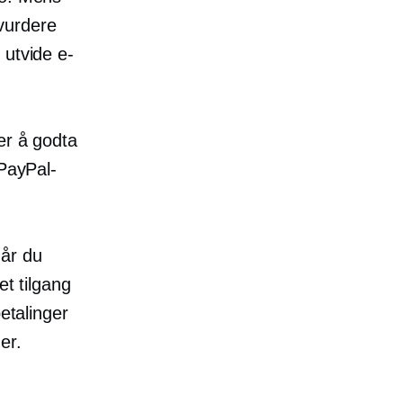
 vurdere
 utvide e-
er å godta
 PayPal-
Når du
et tilgang
etalinger
er.