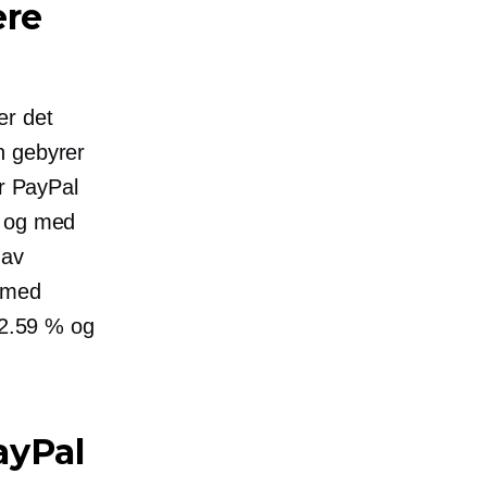
ere
er det
n gebyrer
er PayPal
a og med
 av
r med
 2.59 % og
ayPal