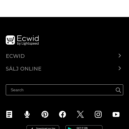
ECWID
Ecwid.com
SÄLJ ONLINE
Pris
Sälj överallt
Hjälpcenter
Sälj på Facebook
Sälj på Instagram