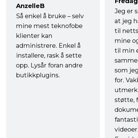
Fredag 
AnzelleB
Jeg er 
Så enkel å bruke – selv
at jeg 
mine mest teknofobe
til net
klienter kan
mine og
administrere. Enkel å
til min
installere, rask å sette
sammen
opp. Lysår foran andre
som jeg
butikkplugins.
for. Va
utmerke
støtte, 
dokume
fantast
videoer