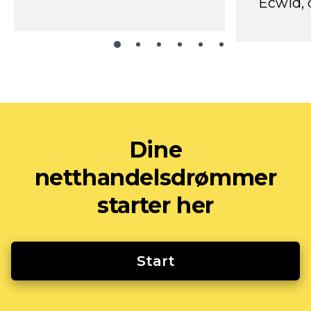
Ecwid, 
Dine
netthandelsdrømmer
starter her
Start