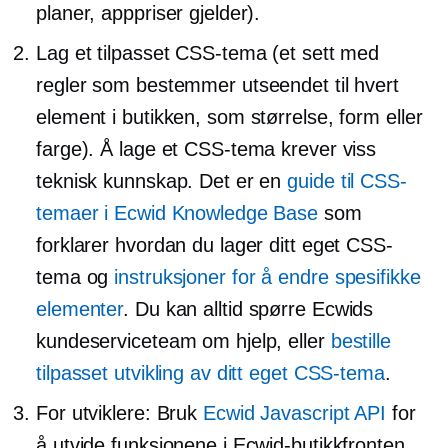
planer, apppriser gjelder).
Lag et tilpasset CSS-tema (et sett med
regler som bestemmer utseendet til hvert
element i butikken, som størrelse, form eller
farge). Å lage et CSS-tema krever viss
teknisk kunnskap. Det er en
guide til CSS-
temaer i Ecwid Knowledge Base
som
forklarer hvordan du lager ditt eget CSS-
tema og
instruksjoner for å endre spesifikke
elementer
. Du kan alltid spørre Ecwids
kundeserviceteam om hjelp, eller
bestille
tilpasset utvikling av ditt eget CSS-tema
.
For utviklere: Bruk
Ecwid Javascript API
for
å utvide funksjonene i Ecwid-butikkfronten.