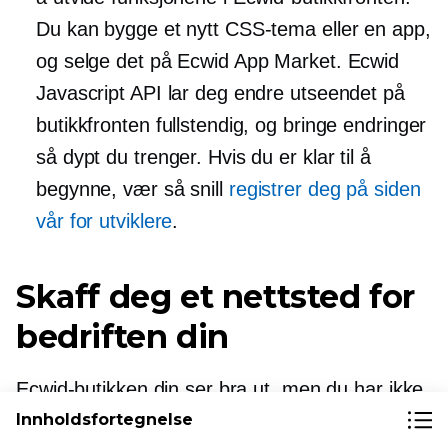
Du kan bygge et nytt CSS-tema eller en app,
og selge det på Ecwid App Market. Ecwid
Javascript API lar deg endre utseendet på
butikkfronten fullstendig, og bringe endringer
så dypt du trenger. Hvis du er klar til å
begynne, vær så snill
registrer deg på siden
vår for utviklere
.
Skaff deg et nettsted for
bedriften din
Ecwid-butikken din ser bra ut, men du har ikke
Innholdsfortegnelse
et nettsted å selge på?