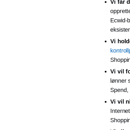
Vi får 
opprette
Ecwid-bu
eksiste
Vi hold
kontrol
Shoppin
Vi vil 
lønner 
Spend, 
Vi vil
n
Interne
Shoppin