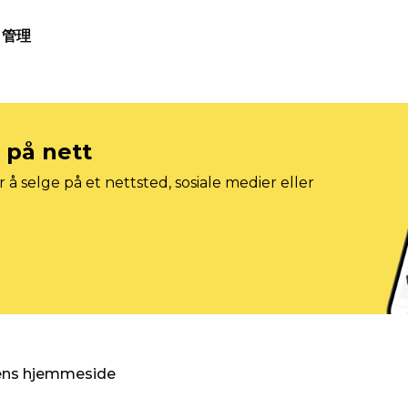
管理
e på nett
 å selge på et nettsted, sosiale medier eller
gens hjemmeside