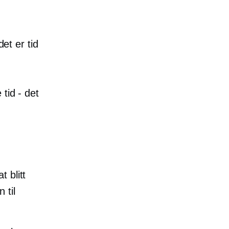
det er tid
tid - det
 blitt
 til