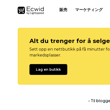
販売
マーケティング
Alt du trenger for å selg
Sett opp en nettbutikk på få minutter for
markedsplasser.
Lag en butikk
‹ Til blog