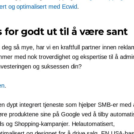
ert og optimalisert med Ecwid
.
 for godt ut til å være sant
 deg så mye, har vi en kraftfull partner innen reklam
er med nok troverdighet og ekspertise til å admin
vesteringen og suksessen din?
en
.
 en dypt integrert tjeneste som hjelper SMB-er med 
re produktene sine på Google ved å tilby automati
s og Shopping-kampanjer. Helautomatisert,
timalisert og designet for å drive salg. EN
USA-bas