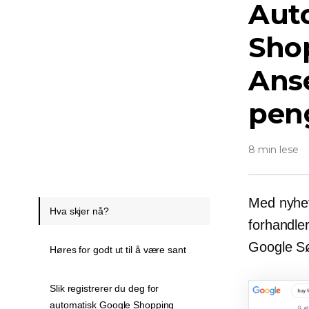
Aut
Shop
Anse
pen
8 min lese
Med nyhe
Hva skjer nå?
forhandler
Google Søk
Høres for godt ut til å være sant
Slik registrerer du deg for
automatisk Google Shopping