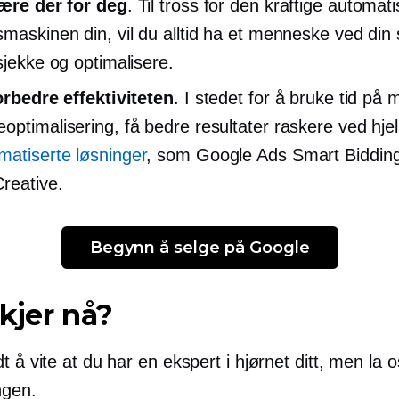
være der for deg
. Til tross for den kraftige automat
smaskinen din, vil du alltid ha et menneske ved din s
sjekke og optimalisere.
forbedre effektiviteten
. I stedet for å bruke tid på 
optimalisering, få bedre resultater raskere ved hje
matiserte løsninger
, som Google Ads Smart Biddin
reative.
Begynn å selge på Google
kjer nå?
t å vite at du har en ekspert i hjørnet ditt, men la
ngen.