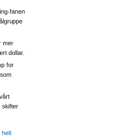
ping-fanen
målgruppe
ir mer
rt dollar.
p for
e som
vårt
 skifter
 helt