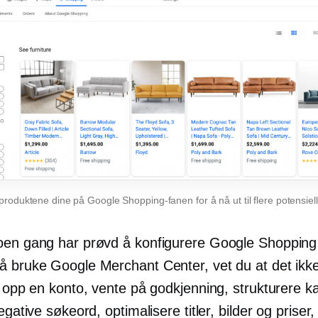
 produktene dine på Google Shopping-fanen for å nå ut til flere potensiel
oen gang har prøvd å konfigurere Google Shoppin
å bruke Google Merchant Center, vet du at det ikke
e opp en konto, vente på godkjenning, strukturere k
negative søkeord, optimalisere titler, bilder og priser,