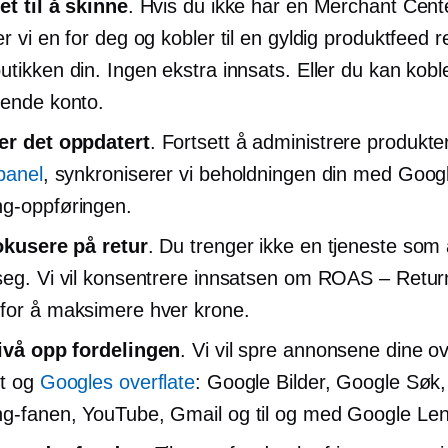
det til å skinne
. Hvis du ikke har en Merchant Cent
r vi en for deg og kobler til en gyldig produktfeed re
tikken din. Ingen ekstra innsats. Eller du kan koble
rende konto.
er det oppdatert
. Fortsett å administrere produkte
lpanel
, synkroniserer vi beholdningen din med Goog
g-oppføringen.
fokusere på retur
. Du trenger ikke en tjeneste som 
seg. Vi vil konsentrere innsatsen om ROAS – Retur
for å maksimere hver krone.
ivå opp
fordelingen
. Vi vil spre annonsene dine o
tt og
Googles overflate
: Google Bilder, Google Søk
g-fanen, YouTube, Gmail og til og med Google Len