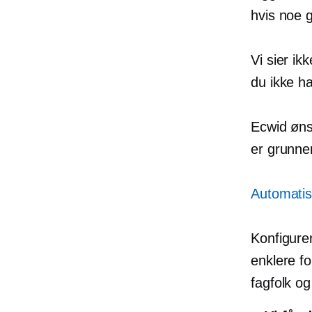
hvis noe g
Vi sier ik
du ikke ha
Ecwid ønsk
er grunnen
Automatis
Konfigurer
enklere f
fagfolk og