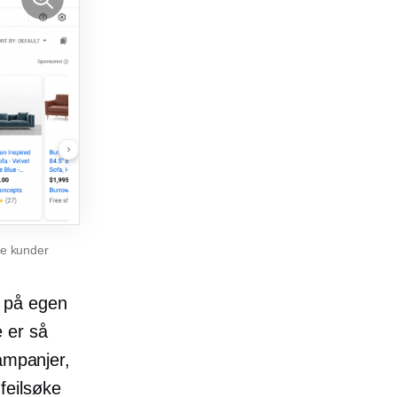
le kunder
g på egen
 er så
ampanjer,
 feilsøke