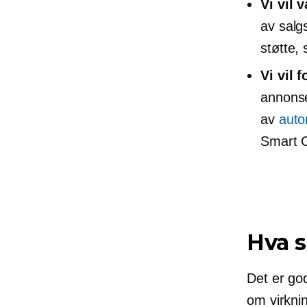
Vi vil 
av salg
støtte, 
Vi vil 
annonse
av
auto
Smart C
Hva s
Det er god
om virkni