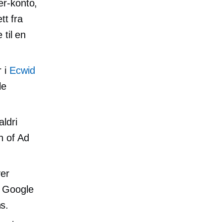
er-konto,
tt fra
 til en
r i
Ecwid
le
aldri
n of Ad
ver
, Google
s.