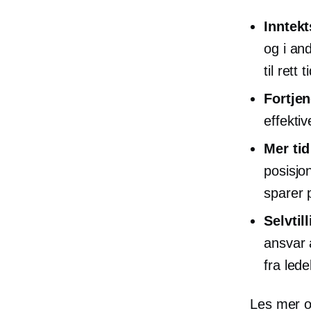
Inntek
og i an
til rett t
Fortje
effektiv
Mer tid
posisjo
sparer 
Selvtill
ansvar 
fra ledel
Les mer o