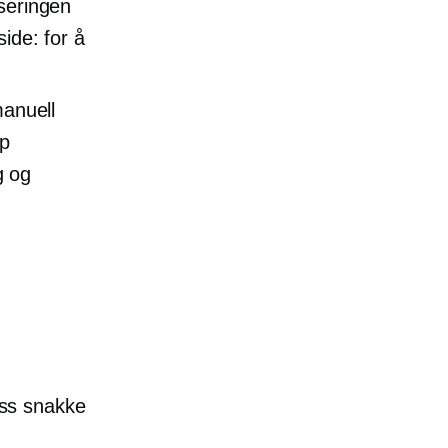
iseringen
ide: for å
manuell
lp
g og
 oss snakke