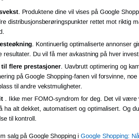
tsvekst
. Produktene dine vil vises på Google Shop
dre distribusjonsberøringspunkter rettet mot riktig 
id.
nesteøkning
. Kontinuerlig optimaliserte annonser g
e resultater. Du vil få mer avkastning på hver investe
 til flere prestasjoner
.
Uavbrutt
optimering og kam
nering på Google Shopping-fanen vil forsvinne, no
plass til andre vekstmuligheter.
it
. Ikke mer FOMO-syndrom for deg. Det vil være 
å ha alt dekket, automatisert og optimalisert. Og du
se til kontroll.
m salg på Google Shopping i
Google Shopping: Nå