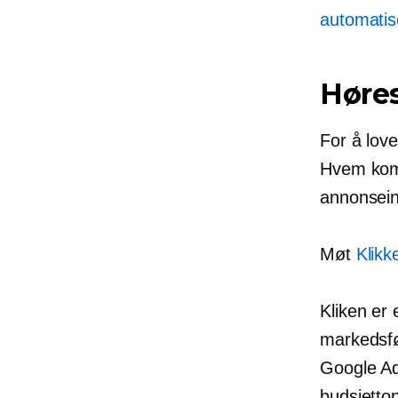
automatis
Høres
For å love
Hvem komm
annonsein
Møt
Klikk
Kliken er
markedsfø
Google Ad
budsjettop