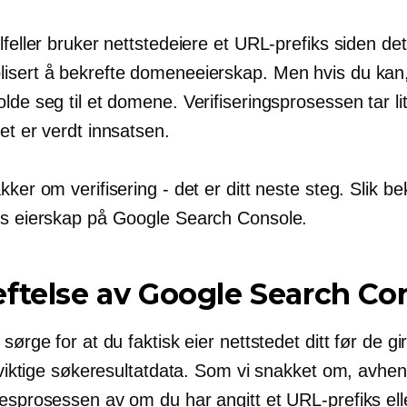
lfeller bruker nettstedeiere et URL-prefiks siden det e
isert å bekrefte domeneeierskap. Men hvis du kan,
lde seg til et domene. Verifiseringsprosessen tar lit
et er verdt innsatsen.
kker om verifisering - det er ditt neste steg. Slik be
ts eierskap på Google Search Console.
ftelse av Google Search Co
 sørge for at du faktisk eier nettstedet ditt før de gi
l viktige søkeresultatdata. Som vi snakket om, avhe
sesprosessen av om du har angitt et URL-prefiks ell