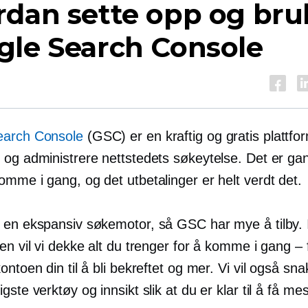
rdan sette opp og bru
gle Search Console
earch Console
(GSC) er en kraftig og gratis plattfo
 og administrere nettstedets søkeytelse. Det er ga
komme i gang, og det
utbetalinger
er helt verdt det.
 en ekspansiv søkemotor, så GSC har mye å tilby. 
en vil vi dekke alt du trenger for å komme i gang – 
ontoen din til å bli bekreftet og mer. Vi vil også s
gste verktøy og innsikt slik at du er klar til å få me