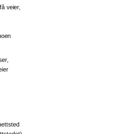
å veier,
 noen
ser,
eier
nettsted