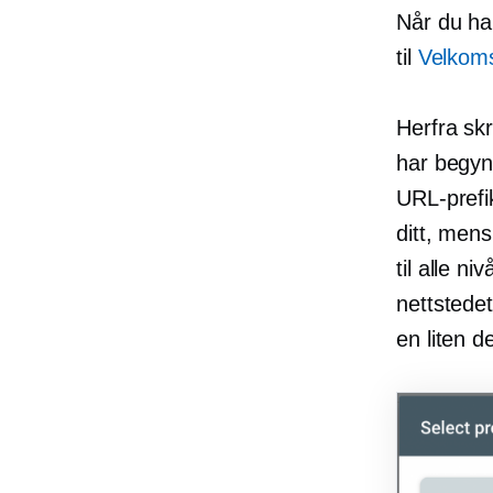
Når du har
til
Velkoms
Herfra skr
har begyn
URL-prefi
ditt, mens
til alle n
nettstedet
en liten d