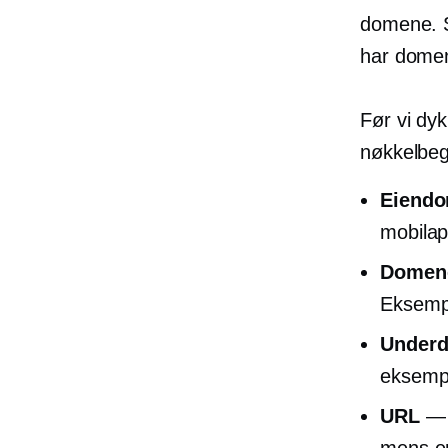
domene. S
har domen
Før vi dyk
nøkkelbeg
Eiend
mobilap
Domen
Eksem
Under
eksemp
URL
— a