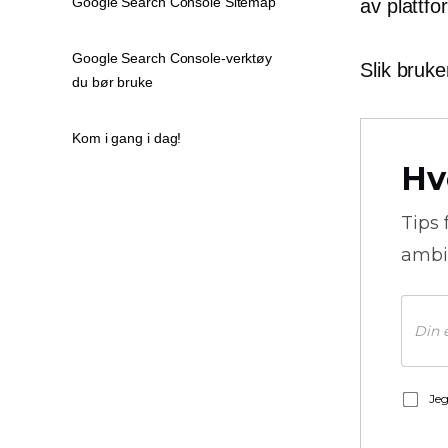
Google Search Console Sitemap
av plattf
Google Search Console-verktøy
Slik bruk
du bør bruke
Kom i gang i dag!
Hv
Tips 
ambi
Jeg