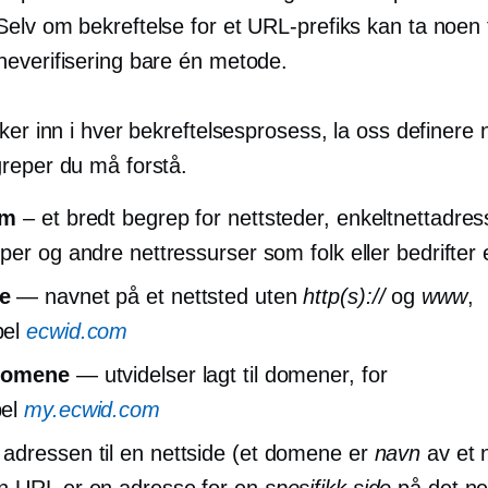
elv om bekreftelse for et URL-prefiks kan ta noen f
everifisering bare én metode.
ker inn i hver bekreftelsesprosess, la oss definere
reper du må forstå.
om
– et bredt begrep for nettsteder, enkeltnettadres
per og andre nettressurser som folk eller bedrifter 
e
— navnet på et nettsted uten
http(s)://
og
www
,
pel
ecwid.com
domene
— utvidelser lagt til domener, for
el
my.ecwid.com
dressen til en nettside (et domene er
navn
av et 