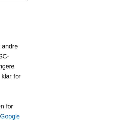
m andre
GSC-
ungere
klar for
n for
Google