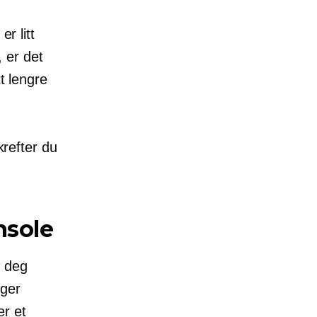
r litt
 er det
t lengre
krefter du
nsole
r deg
nger
er et