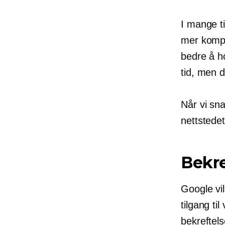
I mange ti
mer kompl
bedre å ho
tid, men d
Når vi sna
nettstede
Bekre
Google vil
tilgang ti
bekreftel