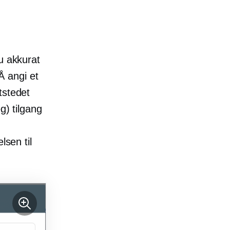
u akkurat
Å angi et
tstedet
g) tilgang
lsen til