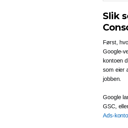
Slik 
Cons
Først, hv
Google-ve
kontoen d
som eier 
jobben.
Google lar
GSC, elle
Ads-kont