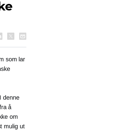
ke
rm som lar
nske
I denne
fra å
nakke om
st mulig ut