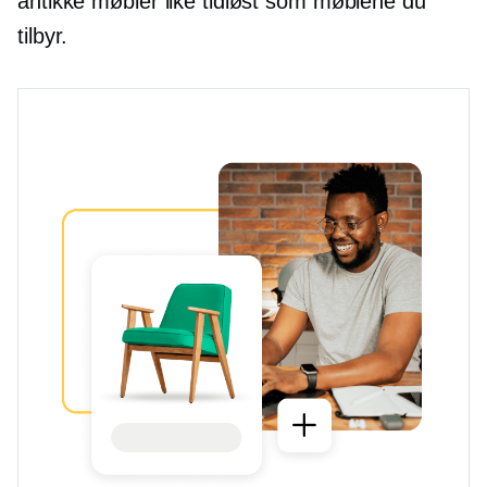
antikke møbler like tidløst som møblene du
tilbyr.