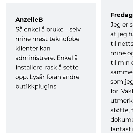
Fredag 
AnzelleB
Jeg er 
Så enkel å bruke – selv
at jeg 
mine mest teknofobe
til net
klienter kan
mine og
administrere. Enkel å
til min
installere, rask å sette
sammen
opp. Lysår foran andre
som jeg
butikkplugins.
for. Va
utmerke
støtte, 
dokume
fantast