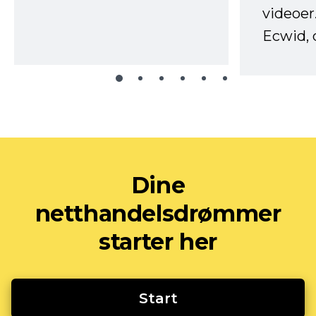
videoer
Ecwid, 
Dine
netthandelsdrømmer
starter her
Start