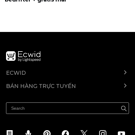
ECWID
Ecwid.com
BÁN HÀNG TRỰC TUYẾN
Trung tâm trợ giúp
Bán ở bất cứ đâu
Quảng bá ở bất cứ đâu
Kiểm soát mọi thứ