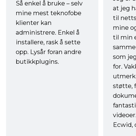
Så enkel å bruke – selv
at jeg 
mine mest teknofobe
til net
klienter kan
mine og
administrere. Enkel å
til min
installere, rask å sette
sammen
opp. Lysår foran andre
som jeg
butikkplugins.
for. Va
utmerke
støtte, 
dokume
fantast
videoer
Ecwid, 