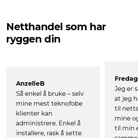
Netthandel som har
ryggen din
Fredag 
AnzelleB
Jeg er 
Så enkel å bruke – selv
at jeg 
mine mest teknofobe
til net
klienter kan
mine og
administrere. Enkel å
til min
installere, rask å sette