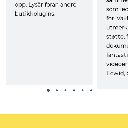
sammen
opp. Lysår foran andre
som jeg
butikkplugins.
for. Va
utmerke
støtte, 
dokume
fantast
videoer
Ecwid, 