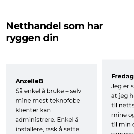
Netthandel som har
ryggen din
Fredag 
AnzelleB
Jeg er 
Så enkel å bruke – selv
at jeg 
mine mest teknofobe
til net
klienter kan
mine og
administrere. Enkel å
til min
installere, rask å sette