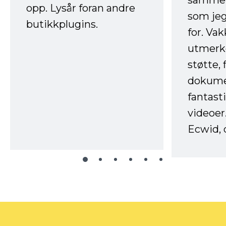
sammen
opp. Lysår foran andre
som jeg
butikkplugins.
for. Va
utmerke
støtte, 
dokume
fantast
videoer
Ecwid, 