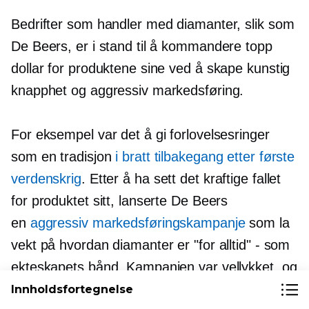
Bedrifter som handler med diamanter, slik som
De Beers, er i stand til å kommandere topp
dollar for produktene sine ved å skape kunstig
knapphet og aggressiv markedsføring.
For eksempel var det å gi forlovelsesringer
som en tradisjon
i bratt tilbakegang etter første
verdenskrig
. Etter å ha sett det kraftige fallet
for produktet sitt, lanserte De Beers
en
aggressiv markedsføringskampanje
som la
vekt på hvordan diamanter er "for alltid" - som
ekteskapets bånd. Kampanjen var vellykket, og
en praksis begrenset til en utvalgt gruppe
Innholdsfortegnelse