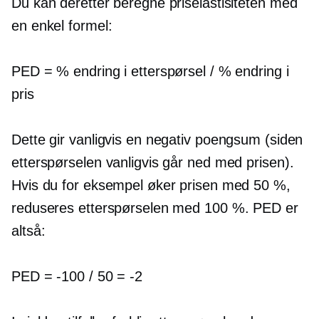
Du kan deretter beregne priselastisiteten med
en enkel formel:
PED = % endring i etterspørsel / % endring i
pris
Dette gir vanligvis en negativ poengsum (siden
etterspørselen vanligvis går ned med prisen).
Hvis du for eksempel øker prisen med 50 %,
reduseres etterspørselen med 100 %. PED er
altså:
PED =
-100
/ 50 =
-2