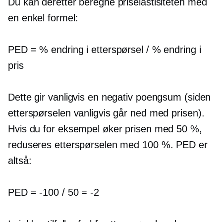
Du kan deretter beregne priselastisiteten med
en enkel formel:
PED = % endring i etterspørsel / % endring i
pris
Dette gir vanligvis en negativ poengsum (siden
etterspørselen vanligvis går ned med prisen).
Hvis du for eksempel øker prisen med 50 %,
reduseres etterspørselen med 100 %. PED er
altså:
PED =
-100
/ 50 =
-2