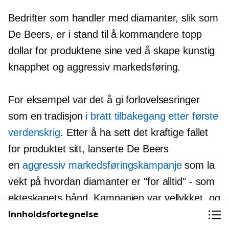
Bedrifter som handler med diamanter, slik som
De Beers, er i stand til å kommandere topp
dollar for produktene sine ved å skape kunstig
knapphet og aggressiv markedsføring.
For eksempel var det å gi forlovelsesringer
som en tradisjon
i bratt tilbakegang etter første
verdenskrig
. Etter å ha sett det kraftige fallet
for produktet sitt, lanserte De Beers
en
aggressiv markedsføringskampanje
som la
vekt på hvordan diamanter er "for alltid" - som
ekteskapets bånd. Kampanjen var vellykket, og
en praksis begrenset til en utvalgt gruppe
Innholdsfortegnelse