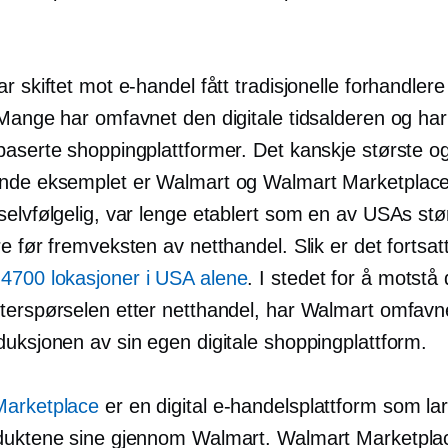
r skiftet mot e-handel fått tradisjonelle forhandlere 
Mange har omfavnet den digitale tidsalderen og har n
baserte shoppingplattformer. Det kanskje største o
nde eksemplet er Walmart og Walmart Marketplace
selvfølgelig, var lenge etablert som en av USAs stø
e før fremveksten av netthandel. Slik er det fortsatt
 4700 lokasjoner i USA alene
. I stedet for å motstå
terspørselen etter netthandel, har Walmart omfavn
duksjonen av sin egen digitale shoppingplattform.
Marketplace
er en digital e-handelsplattform som lar
duktene sine gjennom Walmart. Walmart Marketpla