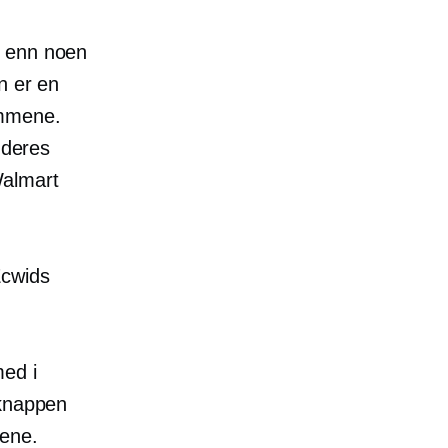
e enn noen
n er en
emmene.
 deres
Walmart
Ecwids
med i
-knappen
nene.