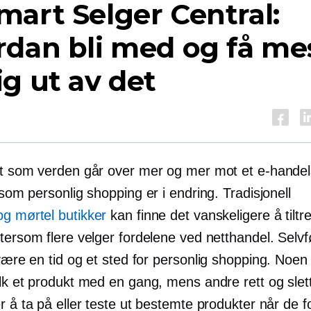
art Selger Central:
dan bli med og få me
g ut av det
rt som verden går over mer og mer mot et e-handel
n som
personlig
shopping er i endring. Tradisjonell
og mørtel
butikker
kan finne det vanskeligere å tiltr
tersom flere velger fordelene ved netthandel. Selvføl
 være en tid og et sted for
personlig
shopping. Noen
olk et produkt med en gang, mens andre rett og slet
r å ta på eller teste ut bestemte produkter når de f