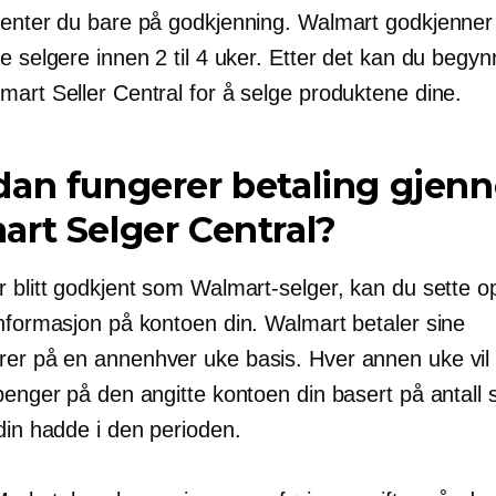
venter du bare på godkjenning. Walmart godkjenner 
e selgere innen 2 til 4 uker. Etter det kan du begyn
mart Seller Central for å selge produktene dine.
dan fungerer betaling gjen
rt Selger Central?
r blitt godkjent som Walmart-selger, kan du sette o
informasjon på kontoen din. Walmart betaler sine
rer på en
annenhver uke
basis. Hver annen uke vil
penger på den angitte kontoen din basert på antall 
din hadde i den perioden.