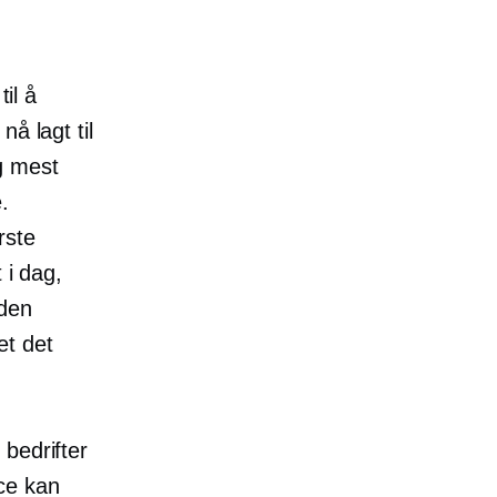
til å
å lagt til
g mest
.
rste
 i dag,
 den
et det
 bedrifter
ce kan