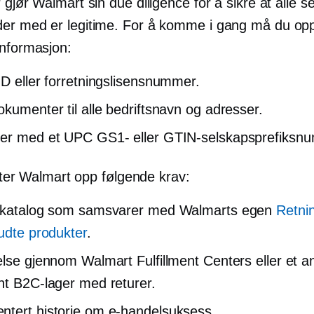
 gjør Walmart sin due diligence for å sikre at alle s
er med er legitime. For å komme i gang må du op
informasjon:
ID eller forretningslisensnummer.
okumenter til alle bedriftsnavn og adresser.
er med et UPC GS1- eller GTIN-selskapsprefiksn
lister Walmart opp følgende krav:
tskatalog som samsvarer med Walmarts egen
Retnin
budte produkter
.
else gjennom Walmart Fulfillment Centers eller et a
nt B2C-lager med returer.
tert historie om e-handelsuksess.