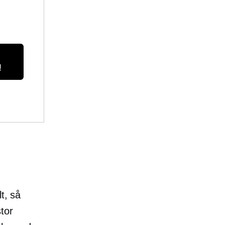
!
t, så
tor