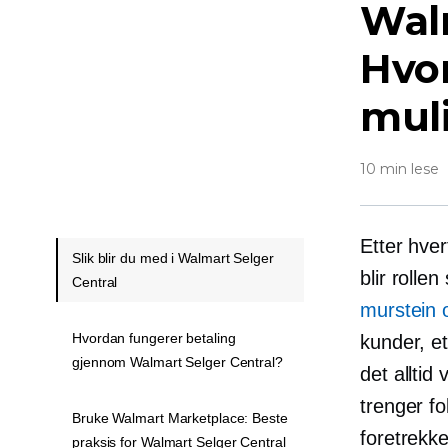
Walm
Hvor
muli
10 min lese
Etter hve
Slik blir du med i Walmart Selger
blir rolle
Central
murstein 
Hvordan fungerer betaling
kunder, et
gjennom Walmart Selger Central?
det alltid
trenger f
Bruke Walmart Marketplace: Beste
foretrekke
praksis for Walmart Selger Central