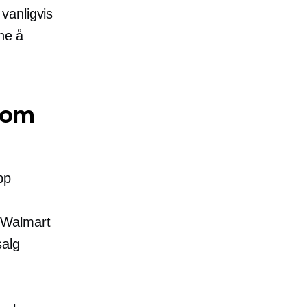
vanligvis
ne å
nom
pp
 Walmart
salg