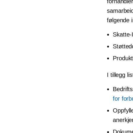
forhandler
samarbeid
følgende 
Skatte-
Støtted
Produkt
I tillegg 
Bedrif
for for
Oppfyll
anerkje
Dokumen