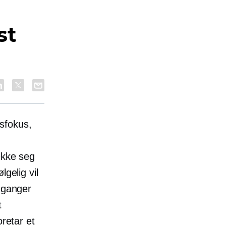
st
sfokus,
ekke seg
gelig vil
 ganger
t
oretar et