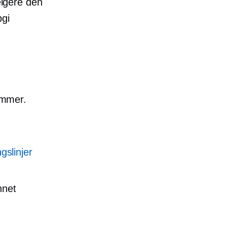
elgere den
pgi
ummer.
gslinjer
nnet