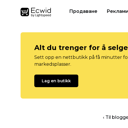
Продаване
Реклам
Alt du trenger for å selg
Sett opp en nettbutikk på få minutter for
markedsplasser.
Lag en butikk
‹ Til blog