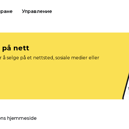
иране
Управление
e på nett
 å selge på et nettsted, sosiale medier eller
gens hjemmeside