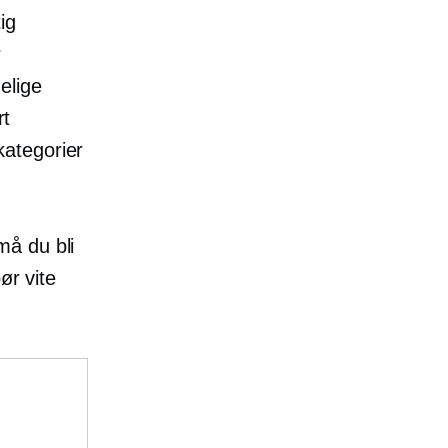
ig
r
elige
rt
kategorier
må du bli
ør vite