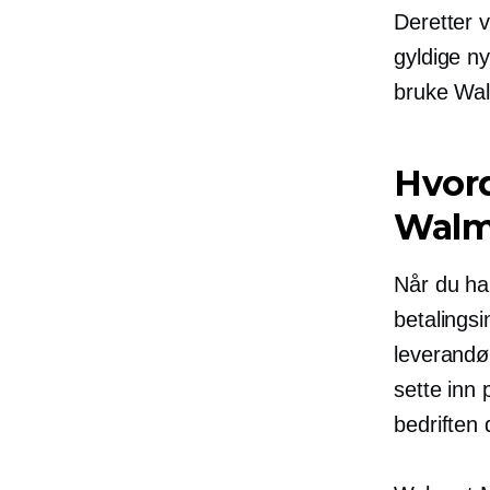
Deretter 
gyldige ny
bruke Wal
Hvor
Walma
Når du ha
betalings
leverandø
sette inn 
bedriften 