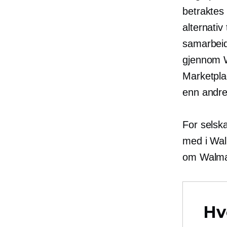
betrakte
alternati
samarbeid
gjennom W
Marketpla
enn andre
For selsk
med i Walm
om Walmar
Hv