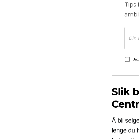
Tips 
ambi
Jeg
Slik 
Centr
Å bli selg
lenge du 