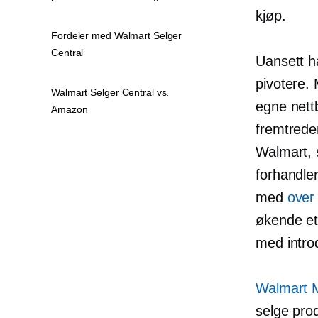
kjøp.
Fordeler med Walmart Selger
Central
Uansett ha
pivotere. 
Walmart Selger Central vs.
egne nett
Amazon
fremtrede
Walmart, 
forhandler
med
over
økende et
med intro
Walmart 
selge pro