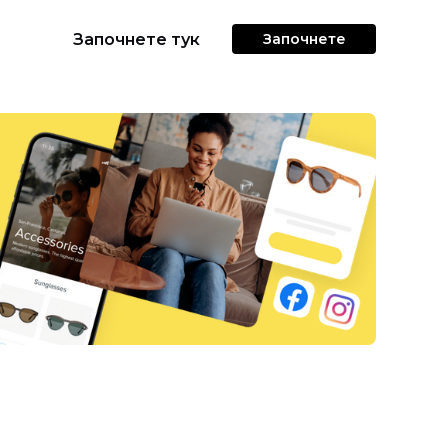
Започнете тук
Започнете