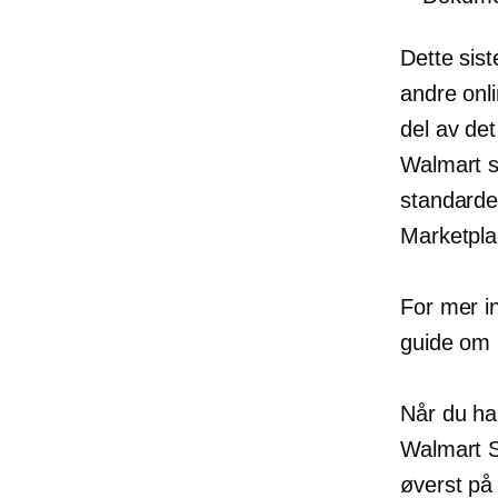
Dette sis
andre onl
del av de
Walmart si
standarde
Marketplac
For mer i
guide om
Når du ha
Walmart S
øverst på