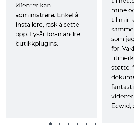
til net
klienter kan
mine og
administrere. Enkel å
til min
installere, rask å sette
sammen
opp. Lysår foran andre
som jeg
butikkplugins.
for. Va
utmerke
støtte, 
dokume
fantast
videoer
Ecwid, 