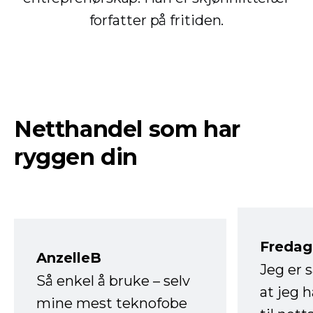
forfatter på fritiden.
Netthandel som har
ryggen din
Fredag 
AnzelleB
Jeg er 
Så enkel å bruke – selv
at jeg 
mine mest teknofobe