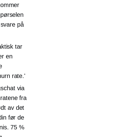
m kommer
spørselen
å svare på
ktisk tar
er en
e
urn rate.'
gschat via
ratene fra
dt av det
din før de
fnis. 75 %
g