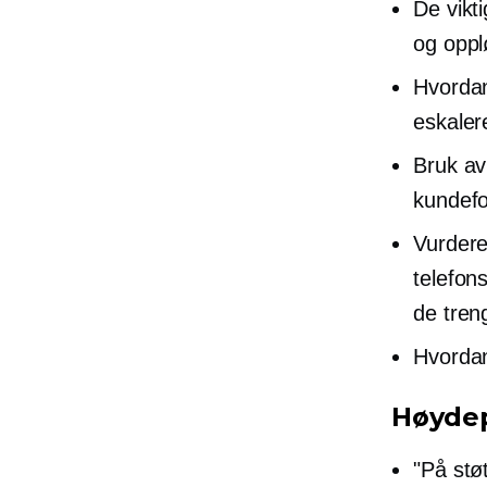
De vikt
og oppl
Hvordan
eskaler
Bruk av
kundefo
Vurdere
telefon
de tren
Hvordan
Høyde
"På stø