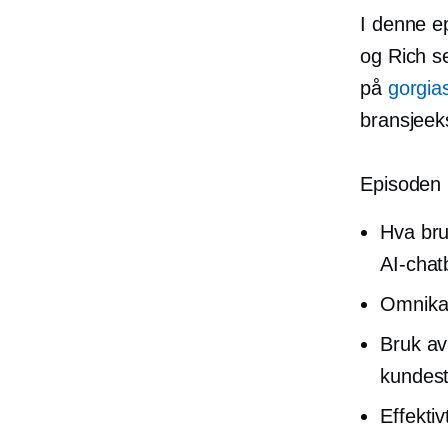
I denne e
og Rich s
på
gorgia
bransjeek
Episoden 
Hva bru
AI-chat
Omnikan
Bruk av
kundest
Effekti