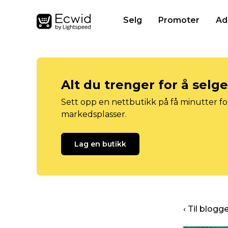
Selg
Promoter
Ad
Alt du trenger for å selg
Sett opp en nettbutikk på få minutter for
markedsplasser.
Lag en butikk
‹ Til blog