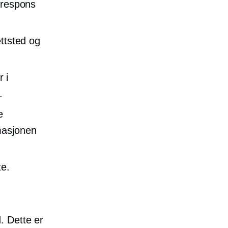
e respons
ettsted og
 i
.
e
masjonen
te.
. Dette er