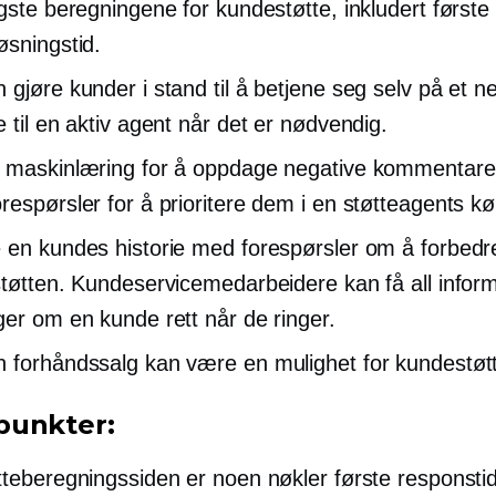
igste beregningene for kundestøtte, inkludert først
øsningstid.
 gjøre kunder i stand til å betjene seg selv på et n
e til en aktiv agent når det er nødvendig.
 maskinlæring for å oppdage negative kommentarer
respørsler for å prioritere dem i en støtteagents kø
 en kundes historie med forespørsler om å forbedr
støtten. Kundeservicemedarbeidere kan få all infor
ger om en kunde rett når de ringer.
 forhåndssalg kan være en mulighet for kundestøt
punkter:
tteberegningssiden er noen nøkler første responstid