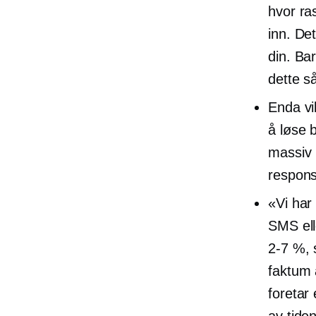
hvor ra
inn. De
din. Bar
dette s
Enda vik
å løse 
massiv 
respons
«Vi har
SMS ell
2-7 %,
s
faktum 
foretar
av tide