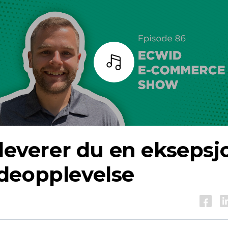
Lytt
 leverer du en eksepsj
deopplevelse