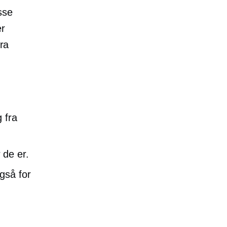
sse
er
fra
 fra
 de er.
gså for