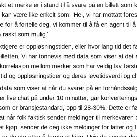
skt et merke er i stand til å svare på en billett so
t kan være like enkelt som: 'Hei, vi har mottatt fore
e for å fortelle deg, vi kommer til å få en agent til 
å raskt som mulig.'
tigere er oppløsningstiden, eller hvor lang tid det fa
billetten. Vi har tonnevis med data som viser at det 
korrelasjon mellom merker som har veldig lav først
tid og oppløsningstider og deres levetidsverdi og ch
 data som viser at når du svarer på en forhåndssal
er live chat på under 10 minutter, går konverterings
om er bransjestandard, opp til
28-30%.
Dette er fø
at når folk faktisk sender meldinger til merkevaren 
 et kjøp, sender de deg ikke meldinger for latter og 
n er de ute etter å foreta et kjøp. Hvis de sender de