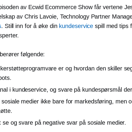
pisoden av Ecwid Ecommerce Show får vertene Je
elskap av Chris Lavoie, Technology Partner Manag
s
. Still inn for å øke din
kundeservice
spill med tips 
sperter.
berører følgende:
kerstøtteprogramvare er og hvordan den skiller seg
bots.
al i kundeservice, og svare på kundespørsmål der
 sosiale medier ikke bare for markedsføring, men o
øtte.
vt se og svare på negative svar på sosiale medier.