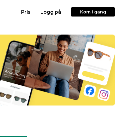
Pris
Logg på
Kom i gang