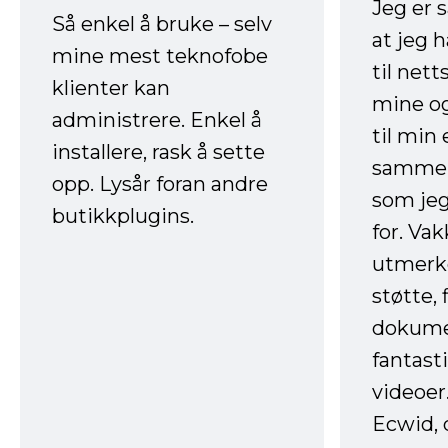
Jeg er 
Så enkel å bruke – selv
at jeg 
mine mest teknofobe
til net
klienter kan
mine og
administrere. Enkel å
til min
installere, rask å sette
sammen
opp. Lysår foran andre
som jeg
butikkplugins.
for. Va
utmerke
støtte, 
dokume
fantast
videoer
Ecwid, 