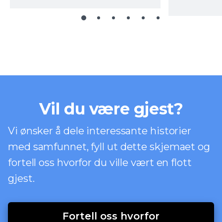
Vil du være gjest?
Vi ønsker å dele interessante historier
med samfunnet, fyll ut dette skjemaet og
fortell oss hvorfor du ville vært en flott
gjest.
Fortell oss hvorfor