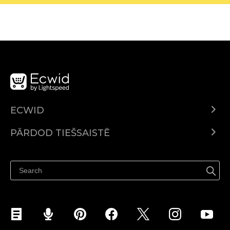
ECWID
Ecwid.com
PĀRDOD TIEŠSAISTĒ
Izcenojumi
Pārdod visur
Palīdzības centrs
Pārdod Facebook
Pārdod Instagram