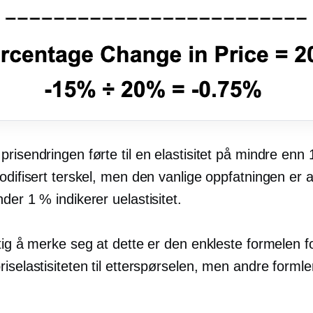
risendringen førte til en elastisitet på mindre enn
odifisert terskel, men den vanlige oppfatningen er 
der 1 % indikerer uelastisitet.
tig å merke seg at dette er den enkleste formelen f
iselastisiteten til etterspørselen, men andre forml