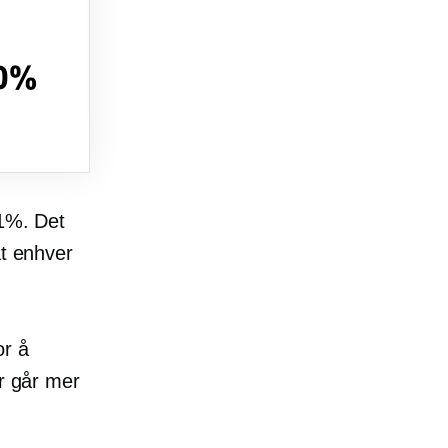
 1%. Det
at enhver
or å
er går mer