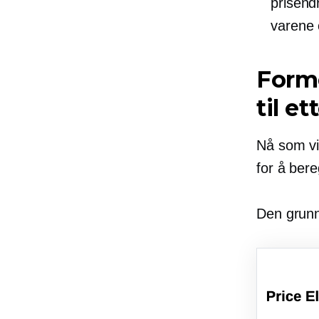
prisend
varene 
Forme
til e
Nå som vi 
for å bere
Den grunn