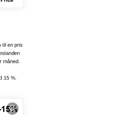
til en pris
lestanden
er måned.
ed 15 %.