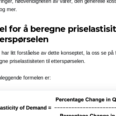
ringer, nødvendigheten av varer, den generelle kos
og mer.
l for å beregne priselastisi
tterspørselen
har litt forståelse av dette konseptet, la oss se på
gne priselastisiteten til etterspørselen.
leggende formelen er: