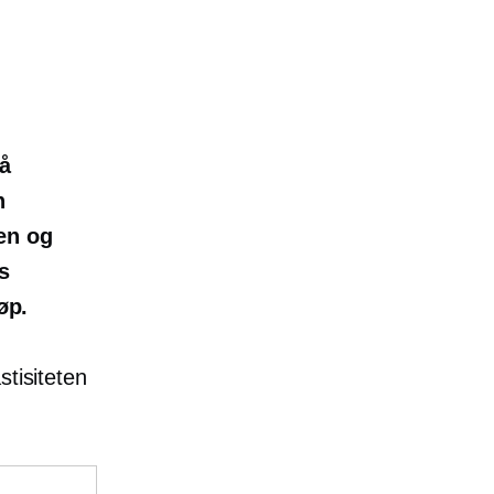
på
n
len og
s
øp.
stisiteten