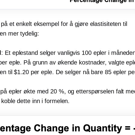
på et enkelt eksempel for å gjøre elastisiteten til
en mer tydelig:
l
: Et eplestand selger vanligvis 100 epler i måneden 
per eple. På grunn av økende kostnader, valgte ep
en til $1.20 per eple. De selger nå bare 85 epler p
 på epler økte med 20 %, og etterspørselen falt m
koble dette inn i formelen.