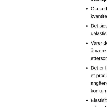
Ocuco
kvantite
Det sie
uelastis
Varer d
å være 
etterso
Det er f
et produ
angåend
konkurr
Elastis