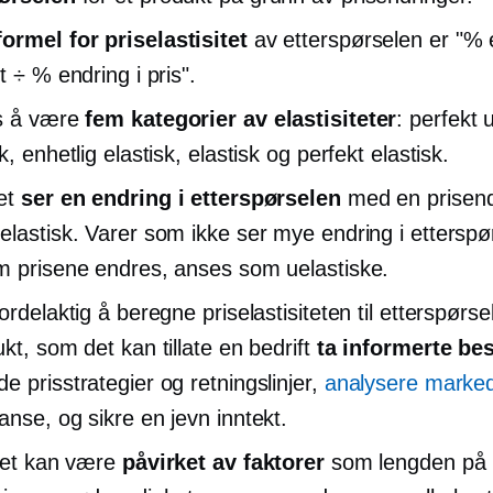
formel for priselastisitet
av etterspørselen er "% 
t ÷ % endring i pris".
s å være
fem kategorier av elastisiteter
: perfekt 
k, enhetlig elastisk, elastisk og perfekt elastisk.
et
ser en endring i etterspørselen
med en prisend
elastisk. Varer som ikke ser mye endring i etterspø
m prisene endres, anses som uelastiske.
ordelaktig å beregne priselastisiteten til etterspørse
kt, som det kan tillate en bedrift
ta informerte be
e prisstrategier og retningslinjer,
analysere marke
anse, og sikre en jevn inntekt.
itet kan være
påvirket av faktorer
som lengden på