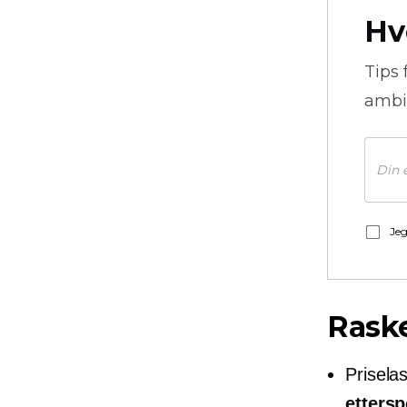
Hv
Tips 
ambi
Jeg
Raske
Priselas
etters