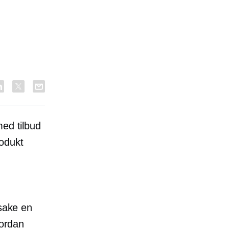
med tilbud
rodukt
rsake en
vordan