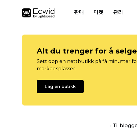
판매
마켓
관리
Alt du trenger for å selg
Sett opp en nettbutikk på få minutter for
markedsplasser.
Lag en butikk
‹ Til blog