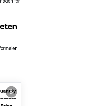
tnaden for
teten
 formelen