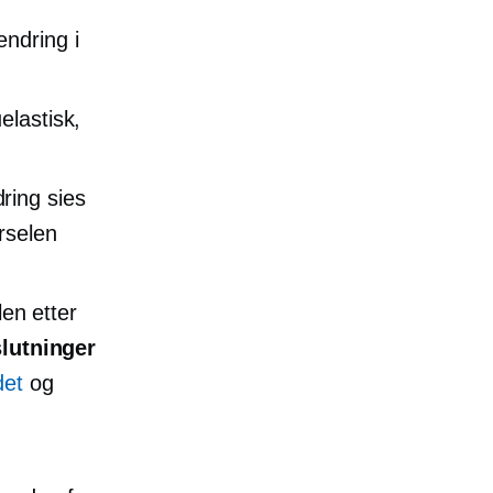
endring i
uelastisk,
ring sies
rselen
len etter
slutninger
det
og