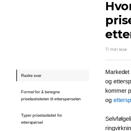
Hvo
pris
ette
11 min lese
Markedet 
Raske svar
og etters
kommer på
Formel for å beregne
priselastisiteten til etterspørselen
og
ettersp
Typer priselastisitet for
Selvfølgel
etterspørsel
ringvirkni