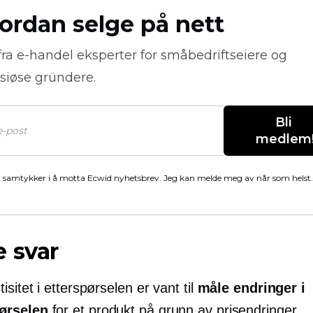
ordan selge på nett
fra
e-handel
eksperter for småbedriftseiere og
siøse gründere.
Bli 
medlem
 samtykker i å motta Ecwid nyhetsbrev. Jeg kan melde meg av når som helst.
 svar
tisitet i etterspørselen er vant til
måle endringer i
pørselen
for et produkt på grunn av prisendringer.