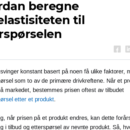
rdan beregne
elastisiteten til
rspørselen
svinger konstant basert på noen få ulike faktorer, 
pørsel som to av de primære drivkreftene. Når et p
 markedet, bestemmes prisen oftest av tilbudet
ørsel etter et produkt
.
ig, når prisen på et produkt endres, kan dette forå
ng i tilbud og etterspørsel av nevnte produkt. Så, h