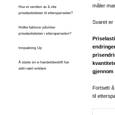
måler man
Hva er verdien av å vite
priselastisiteten til etterspørselen?
Svaret er 
Hvilke faktorer påvirker
priselastisiteten i etterspørselen?
Priselast
endringen
Innpakning Up
prisendri
Å starte en e-handelsbedrift har
kvantitet
aldri vært enklere
gjennom 
Fortsett å
til etters