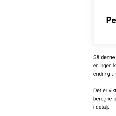
Så denne p
er ingen k
endring un
Det er vik
beregne pr
i detalj.