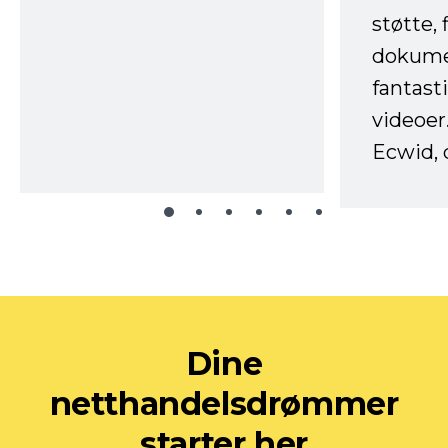
støtte, 
dokume
fantast
videoer
Ecwid, 
Dine
netthandelsdrømmer
starter her