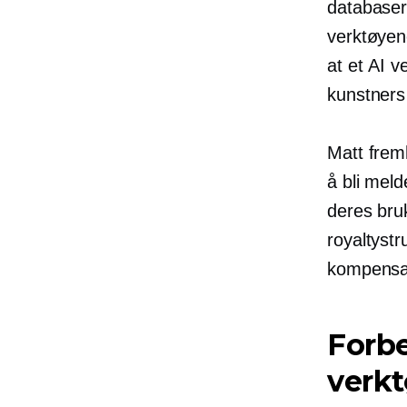
databaser
verktøyene
at et AI 
kunstners
Matt frem
å bli
meld
deres bru
royaltystr
kompensas
Forbe
verk