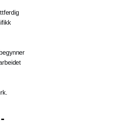
ttferdig
fikk
 begynner
arbeidet
rk.
-