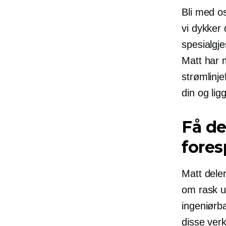
Bli med o
vi dykker 
spesialgje
Matt har 
strømlinj
din og ligg
Få de
fores
Matt deler
om rask u
ingeniørba
disse verk