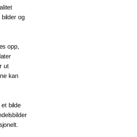
alitet
 bilder og
res opp,
later
r ut
ene kan
et bilde
ndelsbilder
sjonelt.