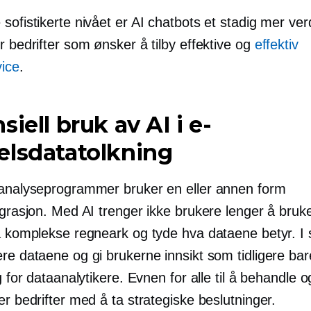
sofistikerte nivået er AI chatbots et stadig mer verdi
r bedrifter som ønsker å tilby effektive og
effektiv
ice
.
siell bruk av AI i e-
elsdatatolkning
 analyseprogrammer bruker en eller annen form
egrasjon. Med AI trenger ikke brukere lenger å bruk
på komplekse regneark og tyde hva dataene betyr. I 
re dataene og gi brukerne innsikt som tidligere bar
ig for dataanalytikere. Evnen for alle til å behandle o
er bedrifter med å ta strategiske beslutninger.