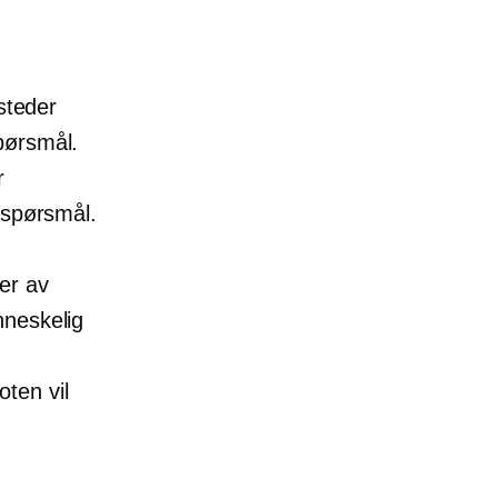
steder
pørsmål.
r
 spørsmål.
er av
nneskelig
ten vil