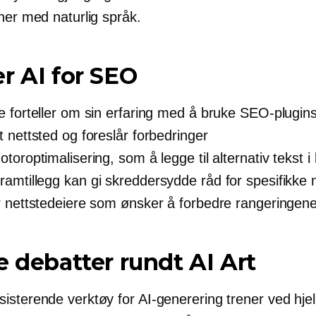
ner med naturlig språk.
r AI for SEO
e forteller om sin erfaring med å bruke SEO-plugin
 nettsted og foreslår forbedringer
toroptimalisering, som å legge til alternativ tekst i 
amtillegg kan gi skreddersydde råd for spesifikke n
r nettstedeiere som ønsker å forbedre rangeringene
e debatter rundt AI Art
isterende verktøy for AI-generering trener ved hje