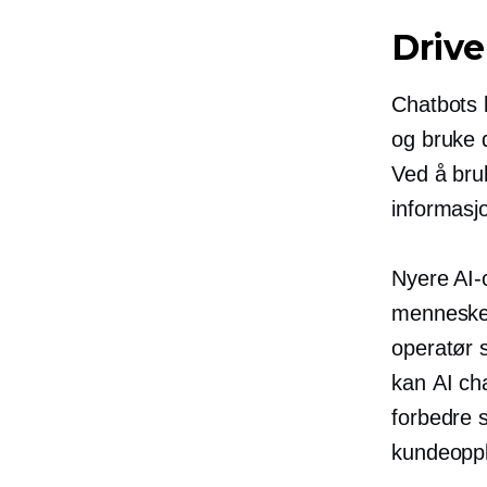
Drive
Chatbots b
og bruke 
Ved å bru
informasj
Nyere AI-
menneskel
operatør 
kan AI ch
forbedre 
kundeoppl