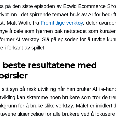
ss på den siste episoden av Ecwid Ecommerce S
dypt inn i det spirrende temaet bruk av AI for bedrif
st, Matt Wolfe fra
Fremtidige verktøy
, deler uvurderl
mye å dele som hjernen bak nettstedet som kurater
eformer AI-verktøy. Slå på episoden for å utvide ku
e i forkant av spillet!
 beste resultatene med
pørsler
 sitt syn på rask utvikling når han bruker AI i e-han
tvikling kan skremme noen brukere som tror de tre
kgrunn for å bruke slike verktøy. Målet er imidlertid
tøyene tilgjengelige for alle brukere ved å fokusere