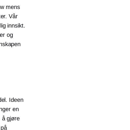
how mens
ter. Vår
ig innsikt.
er og
nnskapen
del. Ideen
nger en
 å gjøre
 på