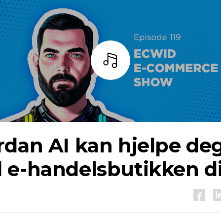
Lytt
dan AI kan hjelpe de
 e-handelsbutikken d