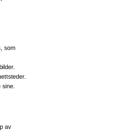
s, som
bilder.
ettsteder.
 sine.
lp av