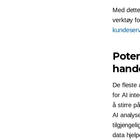
Med dette 
verktøy fo
kundeserv
Poten
hand
De fleste
for AI int
å stirre 
AI analyse
tilgjengel
data hjelp