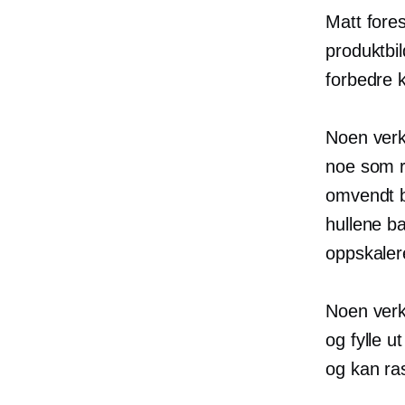
Matt fore
produktbil
forbedre k
Noen verkt
noe som re
omvendt be
hullene b
oppskalere
Noen verk
og fylle u
og kan ra