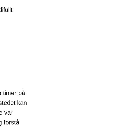
fullt
e timer på
stedet kan
e var
g forstå