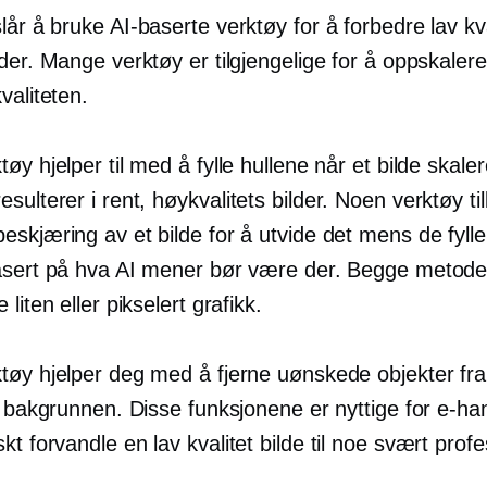
slår å bruke
AI-baserte
verktøy for å forbedre
lav kv
der. Mange verktøy er tilgjengelige for å oppskalere
valiteten.
øy hjelper til med å fylle hullene når et bilde skale
sulterer i rent,
høykvalitets
bilder. Noen verktøy til
skjæring av et bilde for å utvide det mens de fylle
asert på hva AI mener bør være der. Begge metod
 liten eller pikselert grafikk.
tøy hjelper deg med å fjerne uønskede objekter fra 
t bakgrunnen. Disse funksjonene er nyttige for e-ha
skt forvandle en
lav kvalitet
bilde til noe svært profe