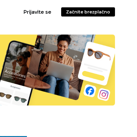
Prijavite se
Začnite brezplačno