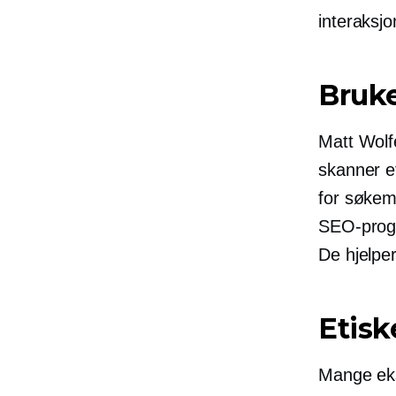
interaksjo
Bruke
Matt Wolf
skanner et
for søkemo
SEO-progr
De hjelpe
Etisk
Mange eks