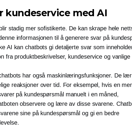
r kundeservice med AI
lir stadig mer sofistikerte. De kan skrape hele nett
denne informasjonen til å generere svar på kundes
ke AI kan chatbots gi detaljerte svar som inneholde
on fra produktbeskrivelser, kundeservice og vanlige
chatbots har også maskinlæringsfunksjoner. De lær
ige reaksjoner over tid. For eksempel, hvis en me
svarer på kundespørsmål manuelt i en måned,
atboten observere og lære av disse svarene. Chatbo
svarene sine på kundespørsmål og gi en bedre
evelse.