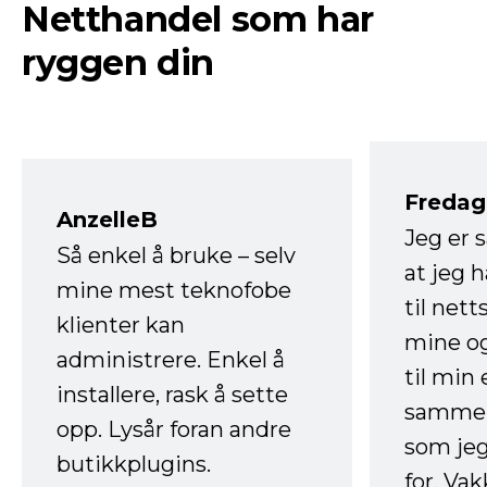
Netthandel som har
ryggen din
Fredag 
AnzelleB
Jeg er 
Så enkel å bruke – selv
at jeg 
mine mest teknofobe
til net
klienter kan
mine og
administrere. Enkel å
til min
installere, rask å sette
sammen
opp. Lysår foran andre
som jeg
butikkplugins.
for. Va