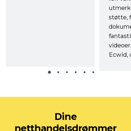
utmerke
støtte, 
dokume
fantast
videoer
Ecwid, 
Dine
netthandelsdrømmer