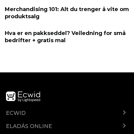
Merchandising 101: Alt du trenger å vite om
produktsalg
Hva er en pakkseddel? Veiledning for små
bedrifter + gratis mal
ECWID
Ecwid.com
ELADÁS ONLINE
Árkalkuláció
Eladni mindenhol