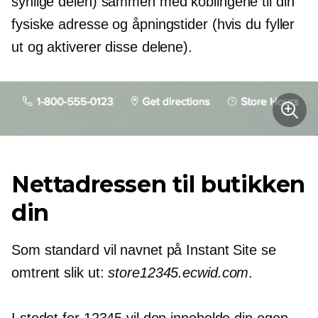
synlige delen) sammen med koblingene til din
fysiske adresse og åpningstider (hvis du fyller
ut og aktiverer disse delene).
Nettadressen til butikken
din
Som standard vil navnet på Instant Site se
omtrent slik ut:
store12345.ecwid.com
.
I stedet for 12345 vil den inneholde din egen