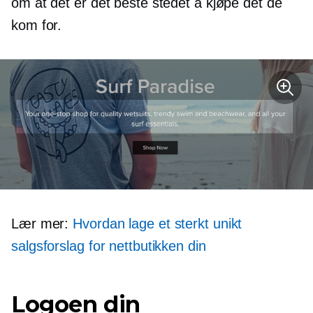
om at det er det beste stedet å kjøpe det de
kom for.
Lær mer:
Hvordan lage et sterkt unikt
salgsforslag for nettbutikken din
Logoen din