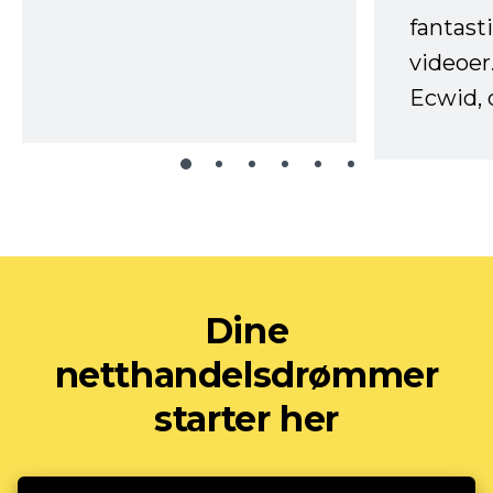
fantast
videoer
Ecwid, 
Dine
netthandelsdrømmer
starter her