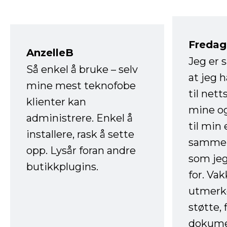
Fredag 
AnzelleB
Jeg er 
Så enkel å bruke – selv
at jeg 
mine mest teknofobe
til net
klienter kan
mine og
administrere. Enkel å
til min
installere, rask å sette
sammen
opp. Lysår foran andre
som jeg
butikkplugins.
for. Va
utmerke
støtte, 
dokume