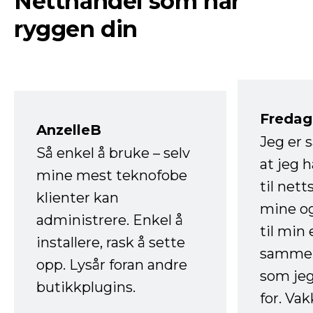
Netthandel som har
ryggen din
Fredag 
AnzelleB
Jeg er 
Så enkel å bruke – selv
at jeg 
mine mest teknofobe
til net
klienter kan
mine og
administrere. Enkel å
til min
installere, rask å sette
sammen
opp. Lysår foran andre
som jeg
butikkplugins.
for. Va