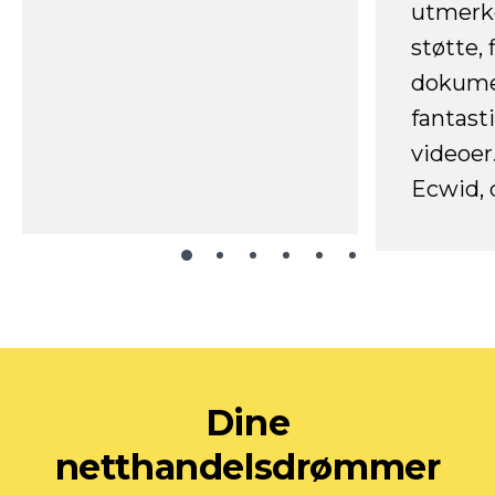
utmerke
støtte, 
dokume
fantast
videoer
Ecwid, 
Dine
netthandelsdrømmer