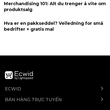
Merchandising 101: Alt du trenger å vite om
produktsalg
Hva er en pakkseddel? Veiledning for små
bedrifter + gratis mal
ECWID
Ecwid.com
BÁN HÀNG TRỰC TUYẾN
Trung tâm trợ giúp
Bán ở bất cứ đâu