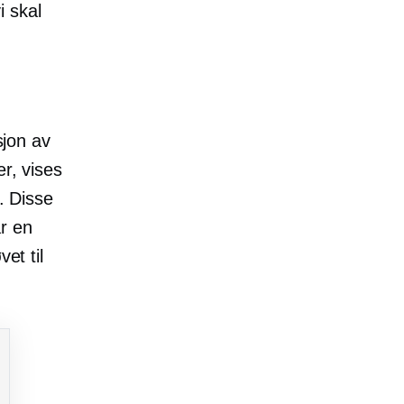
 skal
jon av
er, vises
. Disse
r en
et til