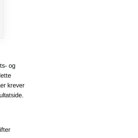
ts- og
dette
Aer krever
ultatside.
ifter