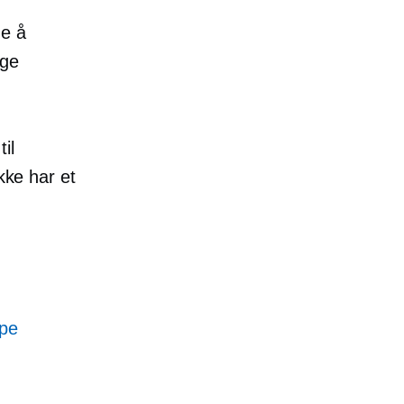
e å
ige
il
kke har et
ype