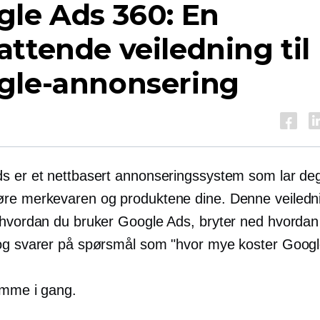
le Ads 360: En
ttende veiledning til
gle-annonsering
s er et nettbasert annonseringssystem som lar de
re merkevaren og produktene dine. Denne veiledn
 hvordan du bruker Google Ads, bryter ned hvorda
og svarer på spørsmål som "hvor mye koster Goog
mme i gang.