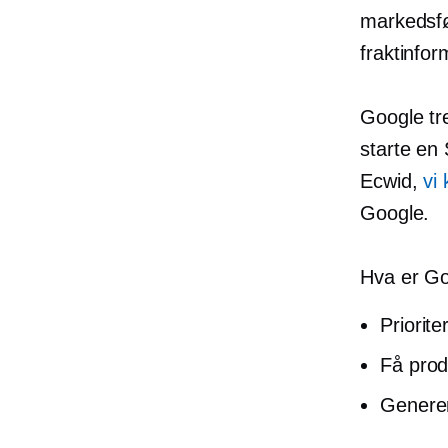
markedsfø
fraktinfor
Google tr
starte en
Ecwid,
vi
Google.
Hva er Go
Priorite
Få prod
Generer