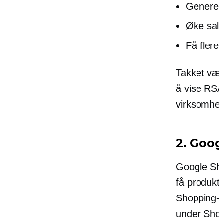
Generer
Øke sal
Få flere
Takket væ
å vise RSA
virksomhe
2. Goo
Google S
få produkt
Shopping-
under Sho