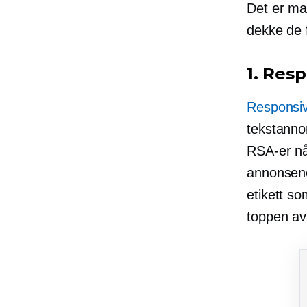
Det er ma
dekke de f
1. Res
Responsi
tekstannon
RSA-er når
annonsene
etikett so
toppen av 