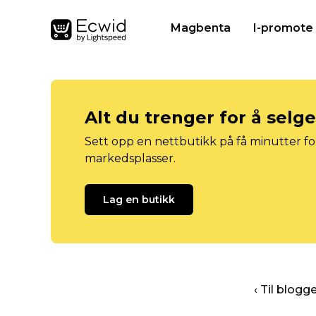
Magbenta
I-promote
Alt du trenger for å selg
Sett opp en nettbutikk på få minutter for
markedsplasser.
Lag en butikk
‹ Til blog