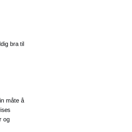
ig bra til
fin måte å
vises
r og