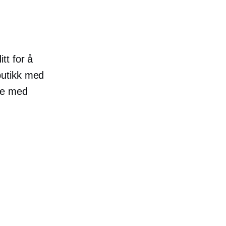
g
tt for å
butikk med
ne med