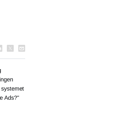
g
ingen
n systemet
le Ads?"