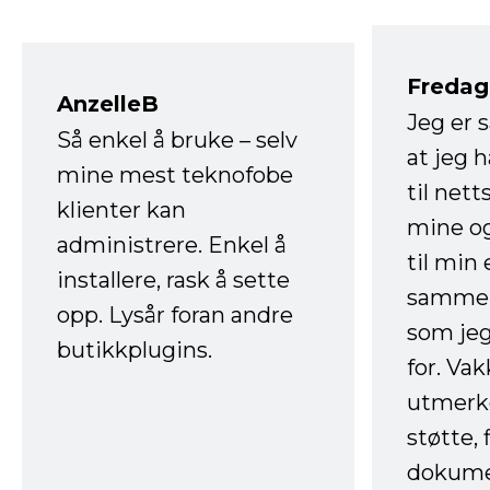
Fredag 
AnzelleB
Jeg er 
Så enkel å bruke – selv
at jeg 
mine mest teknofobe
til net
klienter kan
mine og
administrere. Enkel å
til min
installere, rask å sette
sammen
opp. Lysår foran andre
som jeg
butikkplugins.
for. Va
utmerke
støtte, 
dokume