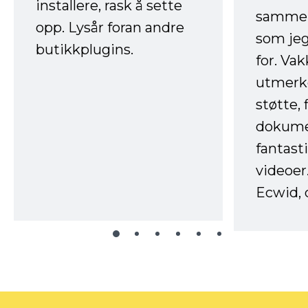
installere, rask å sette
sammen
opp. Lysår foran andre
som jeg
butikkplugins.
for. Va
utmerke
støtte, 
dokume
fantast
videoer
Ecwid, 