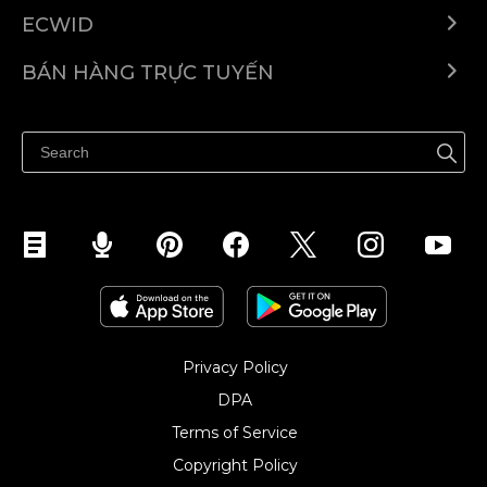
ECWID
Ecwid.com
BÁN HÀNG TRỰC TUYẾN
Trung tâm trợ giúp
Bán ở bất cứ đâu
Quảng bá ở bất cứ đâu
Kiểm soát mọi thứ
Privacy Policy
DPA
Terms of Service
Copyright Policy‎