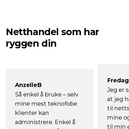
Netthandel som har
ryggen din
Fredag 
AnzelleB
Jeg er 
Så enkel å bruke – selv
at jeg 
mine mest teknofobe
til net
klienter kan
mine og
administrere. Enkel å
til min