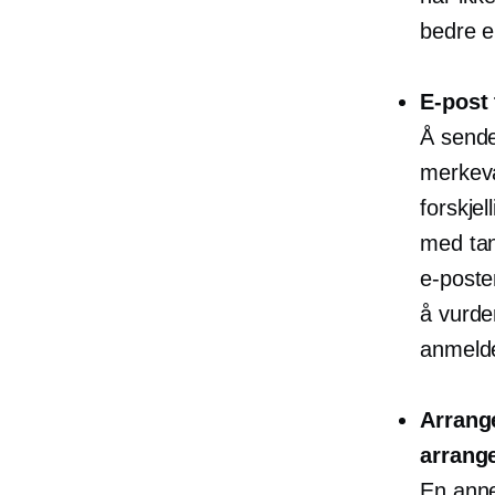
bedre er
E-post 
Å sende
merkeva
forskje
med tan
e-poste
å vurde
anmeld
Arrange
arrang
En anne