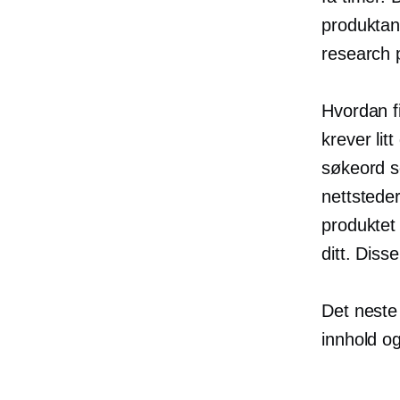
produktan
research 
Hvordan f
krever li
søkeord s
nettstede
produktet 
ditt. Diss
Det neste 
innhold 