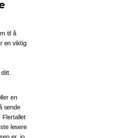
e
m til å
r en viktig
ditt.
ller en
 å sende
Flertallet
ste lesere
sen er, jo