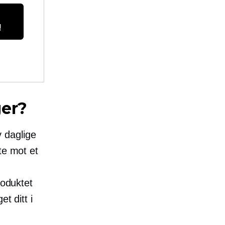
!
ger?
 daglige
te mot et
roduktet
t ditt i