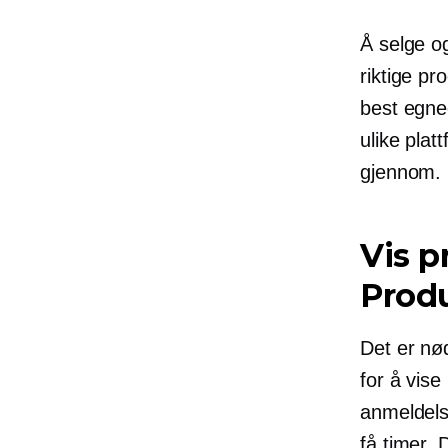
Å selge o
riktige p
best egne
ulike pla
gjennom.
Vis p
Prod
Det er nø
for å vise
anmeldelse
få timer. 