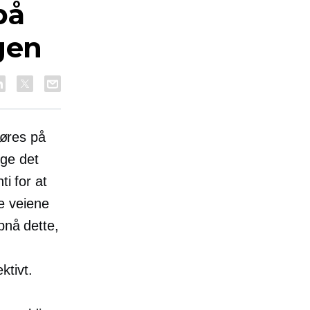
på
gen
øres på
lge det
ti for at
ge veiene
pnå dette,
ktivt.