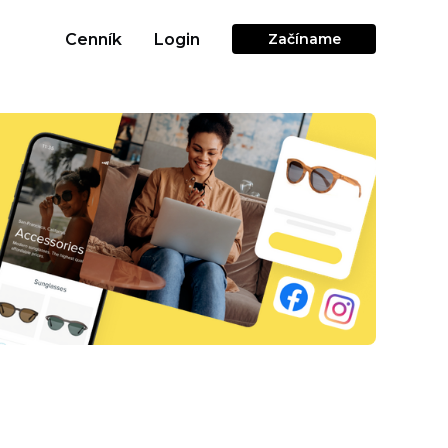
Cenník
Login
Začíname