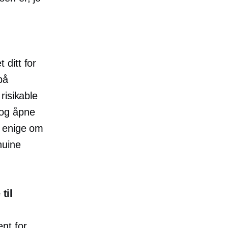
 ditt for
på
risikable
 og åpne
r enige om
nuine
til
nt for