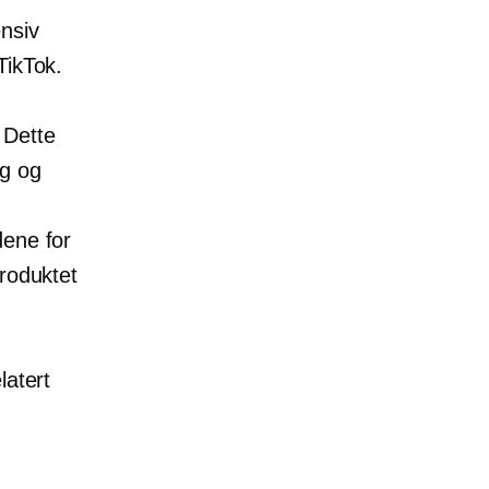
nsiv
TikTok.
 Dette
ng og
dene for
produktet
latert