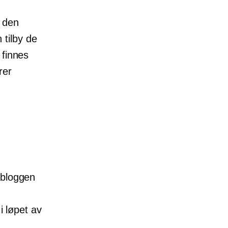
i den
tilby de
 finnes
rer
sbloggen
i løpet av