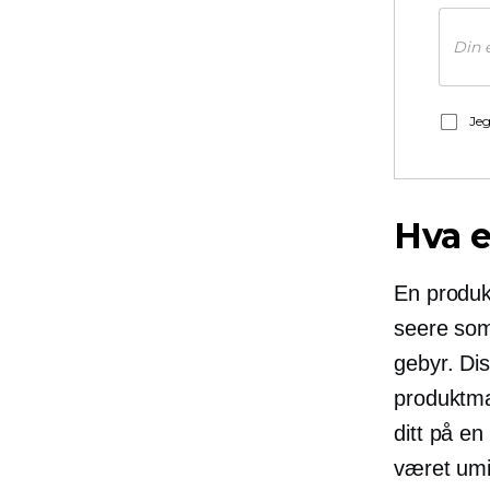
Jeg
Hva 
En produk
seere som 
gebyr. Di
produktmar
ditt på en
været umi