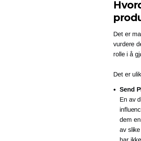
Hvord
produ
Det er man
vurdere de
rolle i å 
Det er uli
Send P
En av d
influenc
dem en 
av slik
har ikk