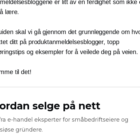
eldelsesbloggene er litt av en ferdighet som ikke 
å lære.
uiden skal vi gå gjennom det grunnleggende om hv
ktet ditt på produktanmeldelsesblogger, topp
ringstips og eksempler for å veilede deg på veien.
mme til det!
ordan selge på nett
fra
e-handel
eksperter for småbedriftseiere og
siøse gründere.