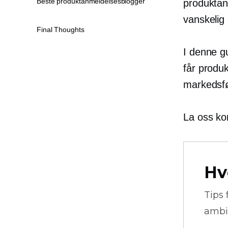
Beste produktanmeldelsesblogger
produktanm
vanskelig 
Final Thoughts
I denne g
får produ
markedsfø
La oss ko
Hv
Tips 
ambi