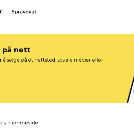
ť
Spravovať
e på nett
 å selge på et nettsted, sosiale medier eller
gens hjemmeside