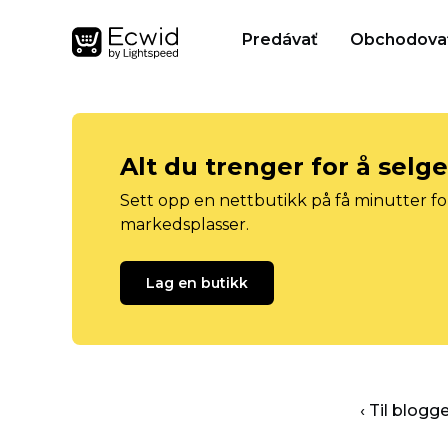
Predávať
Obchodova
Alt du trenger for å selg
Sett opp en nettbutikk på få minutter for
markedsplasser.
Lag en butikk
‹ Til blog