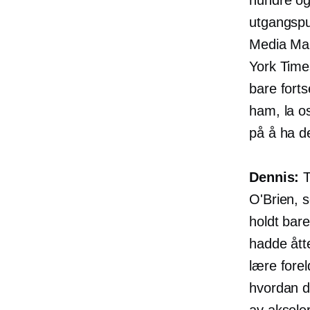
utgangspu
Media Mark
York Time
bare forts
ham, la o
på å ha d
Dennis:
T
O'Brien, 
holdt bare
hadde
ått
lære forel
hvordan d
av akseler