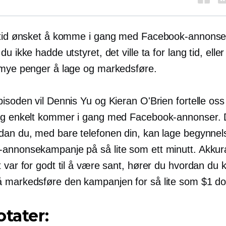
ltid ønsket å komme i gang med Facebook-annonse
u ikke hadde utstyret, det ville ta for lang tid, eller 
 mye penger å lage og markedsføre.
pisoden vil Dennis Yu og Kieran O'Brien fortelle os
og enkelt kommer i gang med Facebook-annonser. D
dan du, med bare telefonen din, kan lage begynnel
annonsekampanje på så lite som ett minutt. Akkur
 var for godt til å være sant, hører du hvordan du 
 markedsføre den kampanjen for så lite som $1 dol
otater: