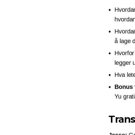
Hvordan
hvordan
Hvordan
å lage 
Hvorfor
legger 
Hva let
Bonus f
Yu grati
Trans
Jesse:
Go