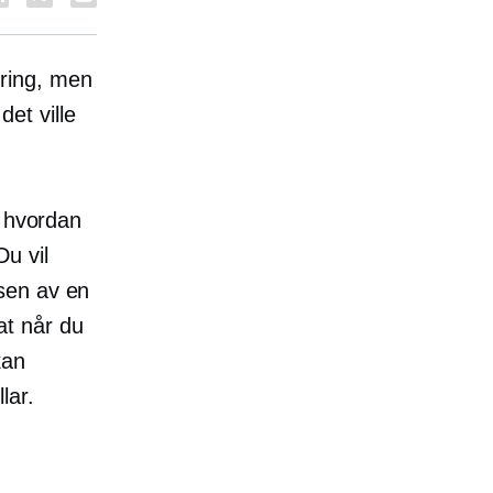
ring, men
det ville
s hvordan
u vil
sen av en
at når du
kan
lar.