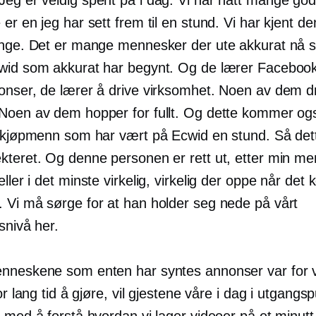
er en jeg har sett frem til en stund. Vi har kjent d
enge. Det er mange mennesker der ute akkurat nå 
wid som akkurat har begynt. Og de lærer Faceboo
onser, de lærer å drive virksomhet. Noen av dem d
Noen av dem hopper for fullt. Og dette kommer også
r kjøpmenn som har vært på Ecwid en stund. Så det
kteret. Og denne personen er rett ut, etter min me
ller i det minste virkelig, virkelig der oppe når det 
 Vi må sørge for at han holder seg nede på vårt
snivå her.
nneskene som enten har syntes annonser var for 
for lang tid å gjøre, vil gjestene våre i dag i utgangs
 med å forstå hvordan vi lager videoer på et minutt 