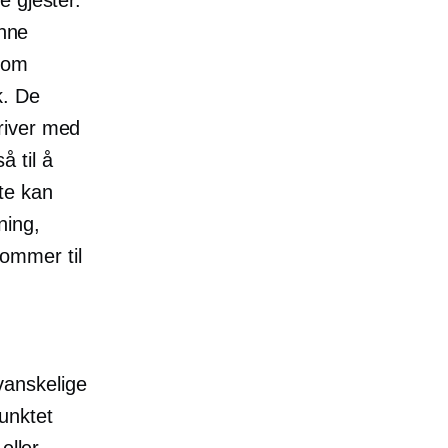
enne
som
k. De
river med
 til å
te kan
ning,
kommer til
vanskelige
punktet
eller