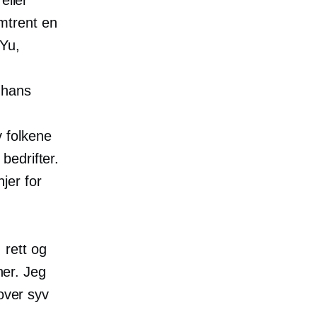
mtrent en
 Yu,
n hans
 folkene
bedrifter.
jer for
 rett og
her. Jeg
over syv