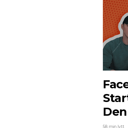
Fac
Star
Den
58 min lytt