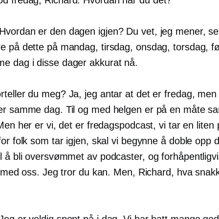
Hvordan er den dagen igjen? Du vet, jeg mener, se
e på dette på mandag, tirsdag, onsdag, torsdag, fø
 dag i disse dager akkurat nå.
teller du meg? Ja, jeg antar at det er fredag, men 
er samme dag. Til og med helgen er på en måte 
Men her er vi, det er fredagspodcast, vi tar en liten
or folk som tar igjen, skal vi begynne å doble opp 
l å bli oversvømmet av podcaster, og forhåpentligv
t med oss. Jeg tror du kan. Men, Richard, hva snakk
Jeg er veldig spent på i dag. Vi har hatt mange god