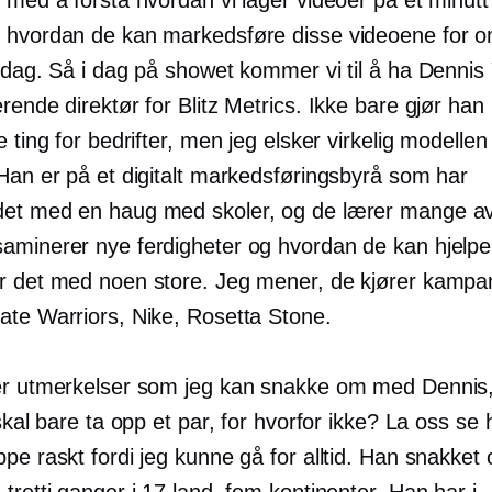
 hvordan de kan markedsføre disse videoene for o
r dag. Så i dag på showet kommer vi til å ha Dennis
rende direktør for Blitz Metrics. Ikke bare gjør han
e ting for bedrifter, men jeg elsker virkelig modelle
 Han er på et digitalt markedsføringsbyrå som har
et med en haug med skoler, og de lærer mange av
aminerer nye ferdigheter og hvordan de kan hjelpe 
r det med noen store. Jeg mener, de kjører kampan
ate Warriors, Nike, Rosetta Stone.
er utmerkelser som jeg kan snakke om med Dennis,
 skal bare ta opp et par, for hvorfor ikke? La oss se 
pe raskt fordi jeg kunne gå for alltid. Han snakket 
tretti ganger i 17 land, fem kontinenter. Han har i