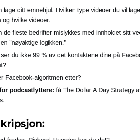
 lage ditt emnehjul. Hvilken type videoer du vil lage
 og hvilke videoer.
 de fleste bedrifter mislykkes med innholdet sitt v
den "nøyaktige logikken."
 ser du ikke 99 % av det kontaktene dine på Face
ut?
er Facebook-algoritmen etter?
or podcastlyttere:
få The Dollar A Day Strategy 
s.
kripsjon:
d fredag, Richard. Hvordan har du det?