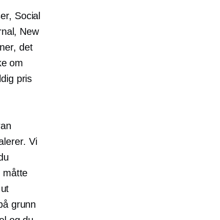
er, Social
rnal, New
er, det
kke om
dig pris
ran
lerer. Vi
 du
u måtte
 ut
 på grunn
el
og du