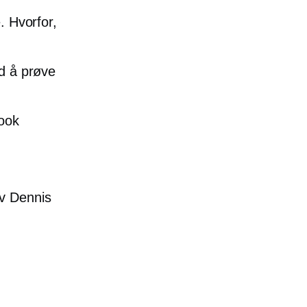
. Hvorfor,
ed å prøve
book
av Dennis