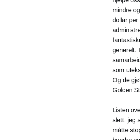
mindre og
dollar pe
administre
fantastisk
generelt.
samarbeid
som uteks
Og de gjø
Golden St
Listen ov
slett, jeg
måtte stop
hundre og 