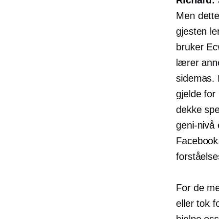
Men dette 
gjesten l
bruker Ec
lærer ann
sidemas. 
gjelde fo
dekke spe
geni-nivå
e
Facebook.
forståelse
For de me
eller tok 
hjelpe oss