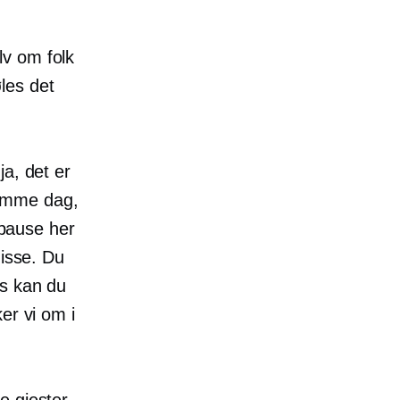
lv om folk
les det
ja, det er
samme dag,
 pause her
disse. Du
is kan du
er vi om i
e gjester.