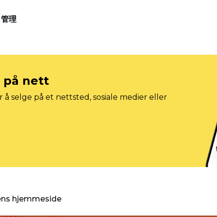
管理
e på nett
 å selge på et nettsted, sosiale medier eller
gens hjemmeside