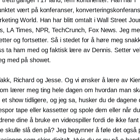
nktet vært på konferanser, konverteringskonferans
eting World. Han har blitt omtalt i Wall Street Jou
s, LA Times, NPR, TechCrunch, Fox News. Jeg men
etter og fortsetter. Så i stedet for å høre meg sna
ss ta ham med og faktisk lære av Dennis. Setter vel
eg med på showet.
akk, Richard og Jesse. Og vi ønsker å lære av Kie
som lærer meg ting hele dagen om hvordan man ska
 et show tidligere, og jeg sa, husker du de dagene
espor
tape eller kassetter og spole dem eller når d
drene dine å bruke en videospiller fordi de ikke fant
e skulle slå den på? Jeg begynner å føle det også
asjonen som skjer digitalt. Hvis du er ny på
e-hand