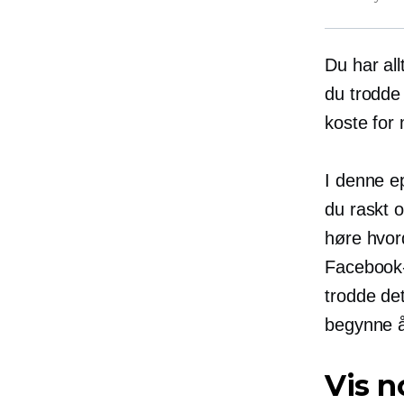
Du har al
du trodde d
koste for
I denne e
du raskt 
høre hvor
Facebook-
trodde det
begynne å
Vis n