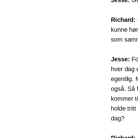
Richard:
kunne hør
som samme
Jesse:
For
hver dag 
egentlig. 
også. Så f
kommer ti
holde trit
dag?
Richard: