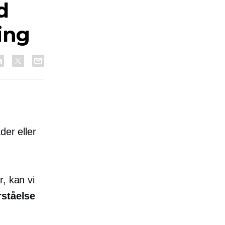
d
ring
der eller
, kan vi
rståelse