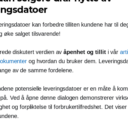
ingsdatoer
eringsdatoer kan forbedre tilliten kundene har til de
g
øke salget tilsvarende!
erede diskutert verdien av
åpenhet og tillit
i vår
art
 dokumenter
og hvordan du bruker dem. Leveringsd
ange av de samme fordelene.
ndene potensielle leveringsdatoer er en måte å ko
å. Ved å åpne denne dialogen demonstrerer virk
ighet og forpliktelse til forbrukertilfredshet. Det vise
undene.