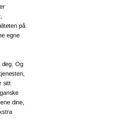
er
,
liteten på
ine egne
ra deg. Og
tjenesten,
 sitt
 ganske
tene dine,
kstra