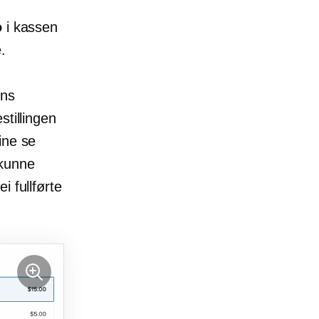
o
i kassen
.
ens
stillingen
ine se
 kunne
i fullførte