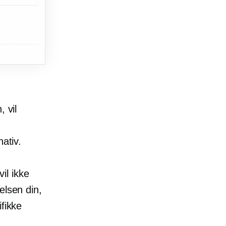
 vil
ativ.
vil ikke
elsen din,
ifikke