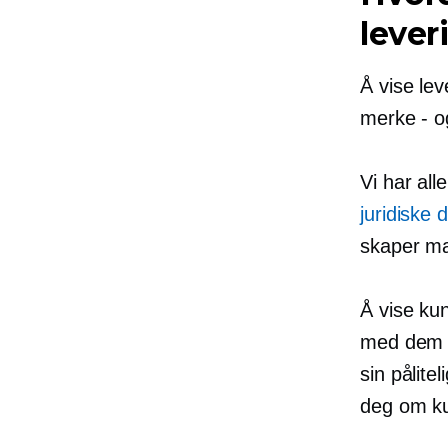
lever
Å vise lev
merke - o
Vi har all
juridiske
skaper m
Å vise ku
med dem p
sin pålitel
deg om k