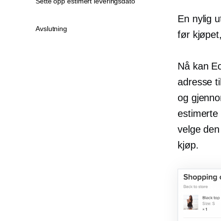
Sette opp estimert leveringsdato
En nylig u
Avslutning
før kjøpet
Nå kan Ec
adresse ti
og gjenno
estimerte 
velge den 
kjøp.