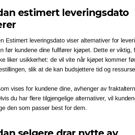
an estimert leveringsdato
erer
 Estimert leveringsdato viser alternativer for leve
 før kundene dine fullfører kjøpet. Dette er viktig, 
ke liker usikkerhet: de vil vite når kjøpet kommer fø
bestillingen, slik at de kan budsjettere tid og ressurs
om vises for kundene dine, avhenger av fraktalter
 Hvis du har flere tilgjengelige alternativer, vil kunde
ge den som passer best for dem.
an selgere drar nytte av