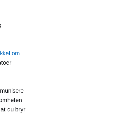
g
ikkel om
atoer
mmunisere
somheten
r at du bryr