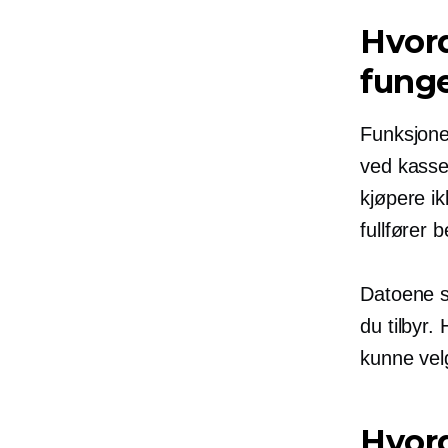
Hvord
fung
Funksjonen
ved kassen
kjøpere ik
fullfører 
Datoene s
du tilbyr.
kunne vel
Hvord