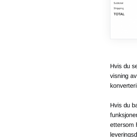
Hvis du se
visning av
konverteri
Hvis du bar
funksjonen
ettersom h
leverings