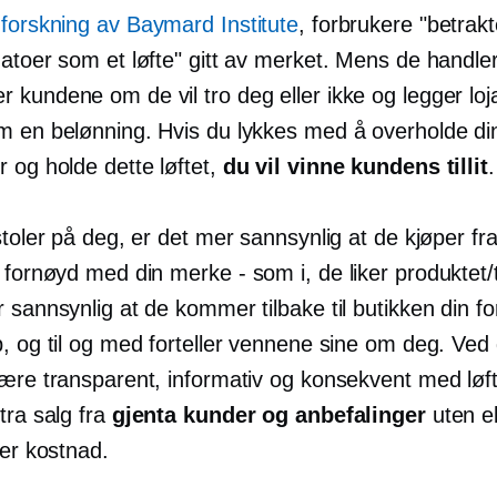
forskning av Baymard Institute
, forbrukere "betrakt
atoer som et løfte" gitt av merket. Mens de handler
kundene om de vil tro deg eller ikke og legger loja
m en belønning. Hvis du lykkes med å overholde d
 og holde dette løftet,
du vil vinne kundens tillit
.
stoler på deg, er det mer sannsynlig at de kjøper f
r fornøyd med din
merke - som
i, de liker produktet/
 sannsynlig at de kommer tilbake til butikken din for
p, og til og med forteller vennene sine om deg. Ved
være transparent, informativ og konsekvent med løf
tra salg fra
gjenta kunder og anbefalinger
uten e
ler kostnad.