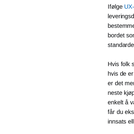
Ifølge
UX-
leveringsd
bestemmer 
bordet so
standarder
Hvis folk 
hvis de e
er det mer
neste kjø
enkelt å 
får du eks
innsats el