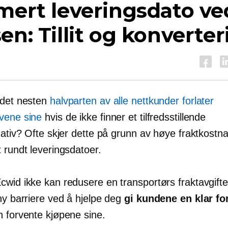
mert leveringsdato ve
en: Tillit og konverte
 det nesten
halvparten av alle nettkunder forlater
vene sine
hvis de ikke finner et tilfredsstillende
nativ? Ofte skjer dette på grunn av høye fraktkostna
 rundt leveringsdatoer.
wid ikke kan redusere en transportørs fraktavgifter
ny barriere ved å hjelpe deg
gi kundene en klar fo
n forvente kjøpene sine.