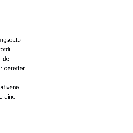
ringsdato
fordi
r de
er deretter
nativene
ne dine