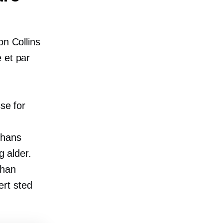
on Collins
 et par
sse for
 hans
g alder.
 han
ert sted