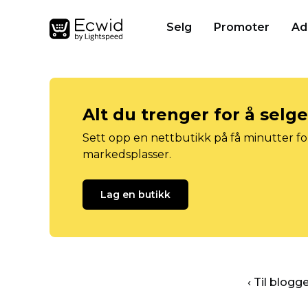
Selg
Promoter
Ad
Alt du trenger for å selg
Sett opp en nettbutikk på få minutter for
markedsplasser.
Lag en butikk
‹ Til blog