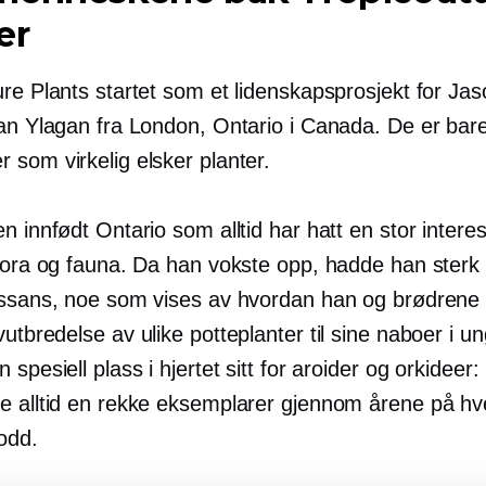
er
re Plants startet som et lidenskapsprosjekt for Jas
ian Ylagan fra London, Ontario i Canada. De er bare
 som virkelig elsker planter.
n innfødt Ontario som alltid har hatt en stor intere
flora og fauna. Da han vokste opp, hadde han sterk
gssans, noe som vises av hvordan han og brødrene
vutbredelse
av ulike potteplanter til sine naboer i un
 spesiell plass i hjertet sitt for aroider og orkideer:
e alltid en rekke eksemplarer gjennom årene på hv
odd.