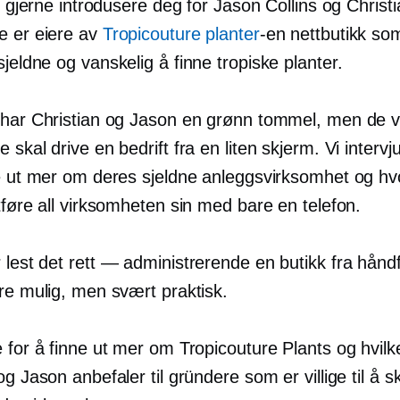
vi gjerne introdusere deg for Jason Collins og Christ
e er eiere av
Tropicouture planter
-en
nettbutikk so
 sjeldne og
vanskelig å finne
tropiske planter.
 har Christian og Jason en grønn tommel, men de 
 skal drive en bedrift fra en liten skjerm. Vi interv
ne ut mer om deres sjeldne anleggsvirksomhet og h
tføre all virksomheten sin med bare en telefon.
 lest det
rett — administrerende
en butikk fra håndf
re mulig, men svært praktisk.
 for å finne ut mer om Tropicouture Plants og hvilk
og Jason anbefaler til gründere som er villige til å 