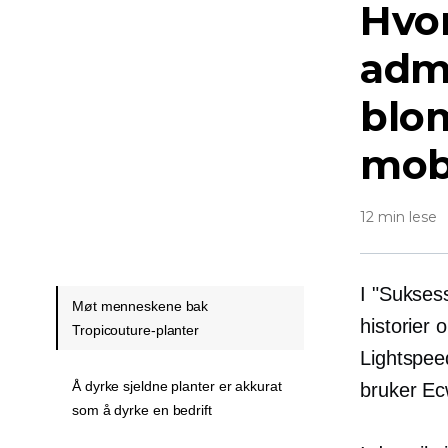
Hvo
admi
blo
mob
12 min lese
I "Sukses
Møt menneskene bak
historier
Tropicouture-planter
Lightspee
Å dyrke sjeldne planter er akkurat
bruker Ecw
som å dyrke en bedrift