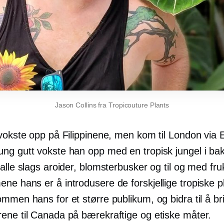
Jason Collins fra Tropicouture Plants
 vokste opp på Filippinene, men kom til London via
ng gutt vokste han opp med en tropisk jungel i ba
alle slags aroider, blomsterbusker og til og med fru
ne hans er å introdusere de forskjellige tropiske p
mmen hans for et større publikum, og bidra til å br
ene til Canada på bærekraftige og etiske måter.