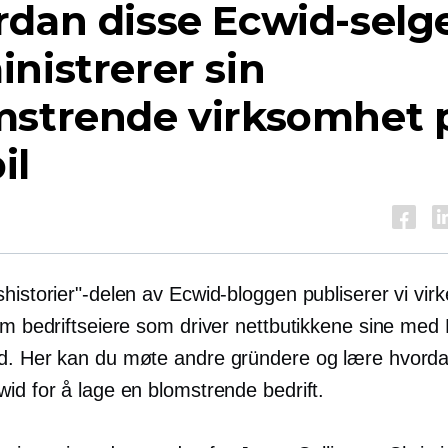
rdan disse Ecwid-selg
nistrerer sin
mstrende virksomhet 
il
shistorier"-delen av Ecwid-bloggen publiserer vi
virk
 om bedriftseiere som driver nettbutikkene sine med
d. Her kan du møte andre gründere og lære hvord
id for å lage en blomstrende bedrift.