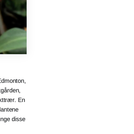
 Edmonton,
kgården,
kttrær. En
lantene
inge disse