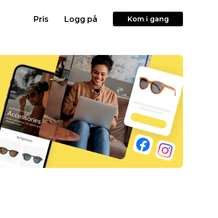
Pris
Logg på
Kom i gang