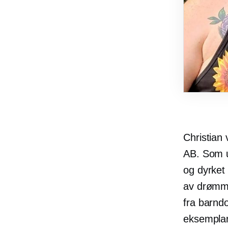
Christian
AB. Som u
og dyrket 
av drømme
fra barndo
eksemplar