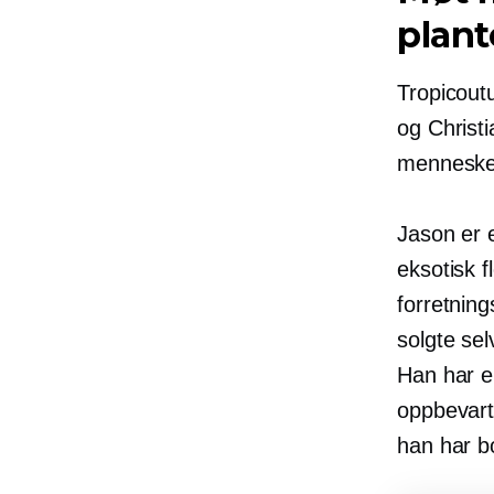
plant
Tropicoutu
og Christ
mennesker
Jason er e
eksotisk 
forretnin
solgte
sel
Han har en
oppbevart
han har b