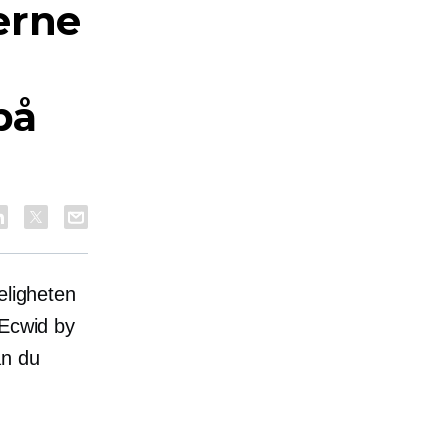
erne
på
eligheten
 Ecwid by
an du