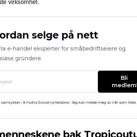
de virksomhet.
ordan selge på nett
fra
e-handel
eksperter for småbedriftseiere og
siøse gründere.
Bli 
medlem
 samtykker i å motta Ecwid nyhetsbrev. Jeg kan melde meg av når som helst.
menneskene bak Tropicoutu