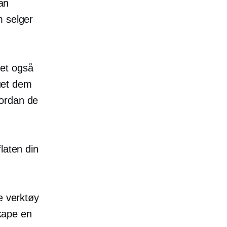
ian
m selger
vet også
juet dem
vordan de
laten din
e verktøy
skape en