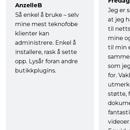
Fredag 
AnzelleB
Jeg er 
Så enkel å bruke – selv
at jeg 
mine mest teknofobe
til net
klienter kan
mine og
administrere. Enkel å
til min
installere, rask å sette
sammen
opp. Lysår foran andre
som jeg
butikkplugins.
for. Va
utmerke
støtte, 
dokume
fantast
videoer