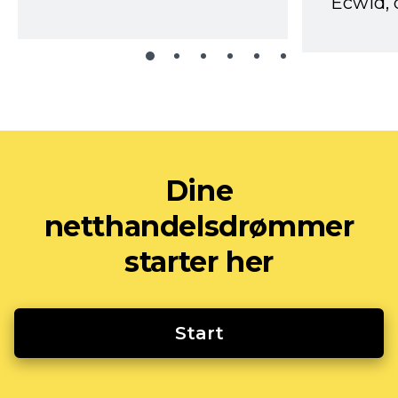
Ecwid, 
Dine
netthandelsdrømmer
starter her
Start