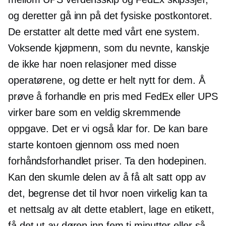
og deretter gå inn på det fysiske postkontoret.
De erstatter alt dette med vårt ene system.
Voksende kjøpmenn, som du nevnte, kanskje
de ikke har noen relasjoner med disse
operatørene, og dette er helt nytt for dem. Å
prøve å forhandle en pris med FedEx eller UPS
virker bare som en veldig skremmende
oppgave. Det er vi også klar for. De kan bare
starte kontoen gjennom oss med noen
forhåndsforhandlet
priser. Ta den hodepinen.
Kan den skumle delen av å få alt satt opp av
det, begrense det til hvor noen virkelig kan ta
et nettsalg av alt dette etablert, lage en etikett,
få det ut av døren inn
fem ti
minutter eller så.