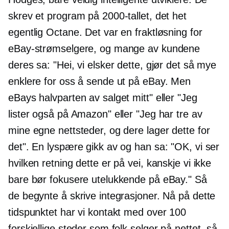
skrev et program på 2000-tallet, det het
egentlig Octane. Det var en fraktløsning for
eBay-strømselgere, og mange av kundene
deres sa: "Hei, vi elsker dette, gjør det så mye
enklere for oss å sende ut på eBay. Men
eBays halvparten av salget mitt" eller "Jeg
lister også på Amazon" eller "Jeg har tre av
mine egne nettsteder, og dere lager dette for
det". En lyspære gikk av og han sa: "OK, vi ser
hvilken retning dette er på vei, kanskje vi ikke
bare bør fokusere utelukkende på eBay." Så
de begynte å skrive integrasjoner. Nå på dette
tidspunktet har vi kontakt med over 100
forskjellige steder som folk selger på nettet, så