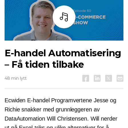
Lytt
E-handel
Automatisering
– Få tiden tilbake
48 min lytt
Ecwiden
E-handel
Programvertene Jesse og
Richie snakker med grunnleggeren av
DataAutomation Will Christensen. Will nerder
ut på Excel-triks og ulike alternativer for å