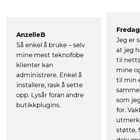
Fredag 
AnzelleB
Jeg er 
Så enkel å bruke – selv
at jeg 
mine mest teknofobe
til net
klienter kan
mine og
administrere. Enkel å
til min
installere, rask å sette
sammen
opp. Lysår foran andre
som jeg
butikkplugins.
for. Va
utmerke
støtte, 