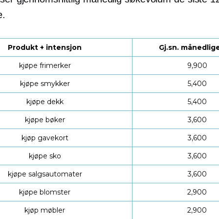
e.
Produkt + intensjon
Gj.sn. månedlig
kjøpe frimerker
9,900
kjøpe smykker
5,400
kjøpe dekk
5,400
kjøpe bøker
3,600
kjøp gavekort
3,600
kjøpe sko
3,600
kjøpe salgsautomater
3,600
kjøpe blomster
2,900
kjøp møbler
2,900