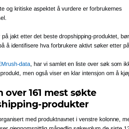
te og kritiske aspektet å vurdere er forbrukernes
el.
 på jakt etter det beste dropshipping-produktet, bø
å å identifisere hva forbrukere aktivt søker etter på
Mrush-data
, har vi samlet en liste over søk som i
 produkt, men også viser en klar intensjon om å kjø
n over 161 mest søkte
shipping-produkter
 organisert med produktnavnet i venstre kolonne, 
iser gjennomsnittlig månedlig søkevolum de siste 1