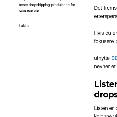
beste dropshipping-produktene for
Det frems
bedriften din
etterspørs
Lukke
Hvis du er
fokusere p
utnytte
SE
nevner et
Liste
drop
Listen er
kolonne v