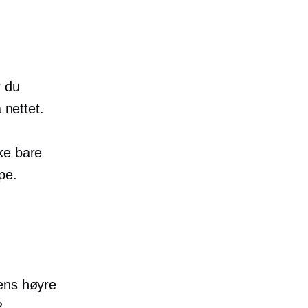
r du
 nettet.
kke bare
pe.
mens høyre
2