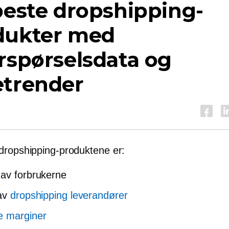
beste dropshipping-
dukter med
rspørselsdata og
etrender
dropshipping-produktene er:
av forbrukerne
 av
dropshipping leverandører
e marginer