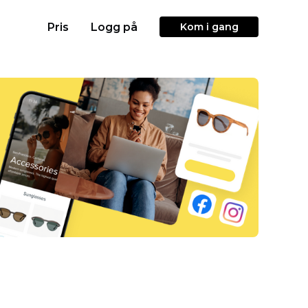
Pris
Logg på
Kom i gang