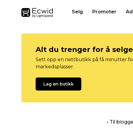
Selg
Promoter
Ad
Alt du trenger for å selg
Sett opp en nettbutikk på få minutter for
markedsplasser.
Lag en butikk
‹ Til blog