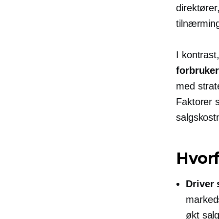
direktører
tilnærming
I kontrast
forbruke
med strat
Faktorer 
salgskost
Hvorf
Driver 
markeds
økt salg