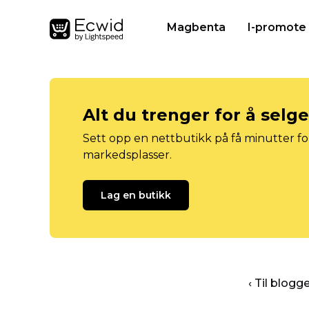
Magbenta
I-promote
Alt du trenger for å selg
Sett opp en nettbutikk på få minutter for
markedsplasser.
Lag en butikk
‹ Til blog