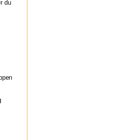
r du
uppen
g