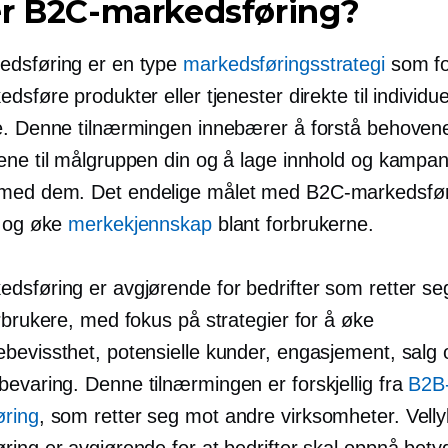
er B2C-markedsføring?
dsføring er en type
markedsføringsstrategi
som fo
dsføre produkter eller tjenester direkte til individue
e. Denne tilnærmingen innebærer å forstå behoven
ene til målgruppen din og å lage innhold og kampa
ed dem. Det endelige målet med B2C-markedsfør
g og øke
merkekjennskap
blant forbrukerne.
dsføring er avgjørende for bedrifter som retter s
rbrukere, med fokus på strategier for å øke
bevissthet, potensielle kunder, engasjement, salg 
evaring. Denne tilnærmingen er forskjellig fra
B2B
ring
, som retter seg mot andre virksomheter. Vell