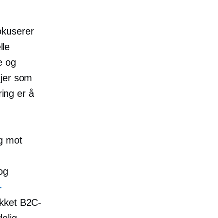
kuserer
lle
e og
njer som
ing er å
eg mot
og
-
ykket B2C-