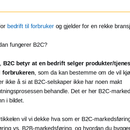
for
bedrift til forbruker
og gjelder for en rekke bransj
dan fungerer B2C?
,
B2C betyr at en bedrift selger produkter/tjene
il forbrukeren
, som da kan bestemme om de vil kjø
er ikke å si at B2C-selskaper ikke har noen makt
utningsprosessen
behandle. Det er her B2C-marked
 i bildet.
rtikkelen vil vi dekke hva som er B2C-markedsførin
ring vs. B2B-markedsføring, og hvordan du bygge