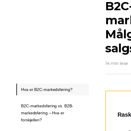
B2C
mar
Målg
salg
14 min lese
Hva er B2C-markedsføring?
B2C-markedsføring vs. B2B-
markedsføring – Hva er
Rask
forskjellen?