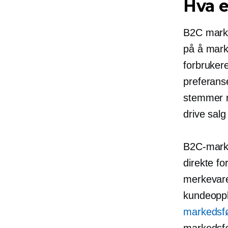
Hva 
B2C marke
på å marke
forbruker
preferans
stemmer m
drive sal
B2C-marke
direkte fo
merkevare
kundeoppb
markedsfø