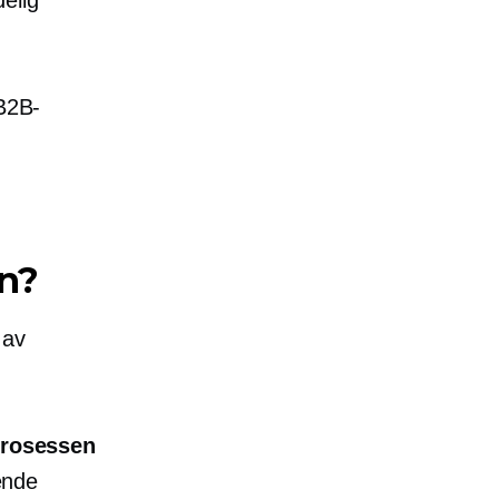
elig
 B2B-
en?
 av
prosessen
ende