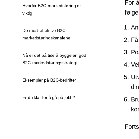
For å
Hvorfor B2C-markedsføring er
følge
viktig
An
De mest effektive B2C-
markedsføringskanalene
Få
Pos
Nå er det på tide å bygge en god
B2C-markedsføringsstrategi
Ve
Ut
Eksempler på B2C-bedrifter
din
Er du klar for å gå på jobb?
Br
ko
Forts