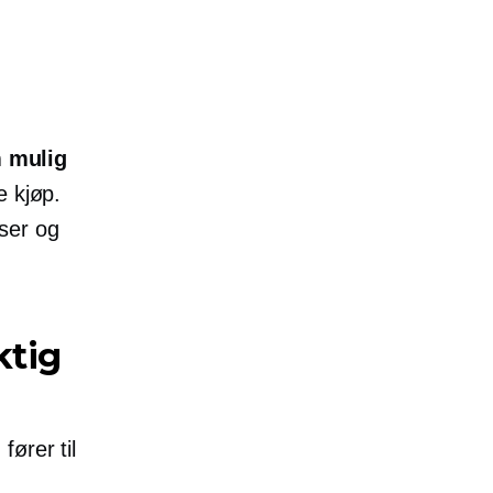
 mulig
e kjøp.
ser og
ktig
fører til