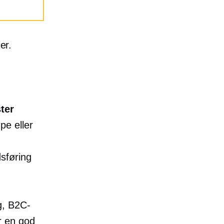
er.
ster
pe eller
sføring
g, B2C-
r en god