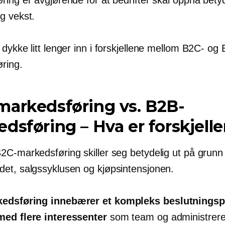
ing er avgjørende for at bedrifter skal oppnå betyd
g vekst.
dykke litt lenger inn i forskjellene mellom B2C- og
ring.
arkedsføring vs. B2B-
dsføring – Hva er forskjell
2C-markedsføring skiller seg betydelig ut på grunn
et, salgssyklusen og kjøpsintensjonen.
edsføring innebærer et kompleks
beslutnings
ed flere interessenter
som team og administrer