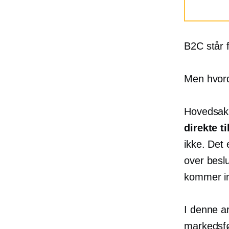
B2C står 
Men hvor
Hovedsak
direkte t
ikke. Det 
over
besl
kommer inn
I denne a
markedsfø