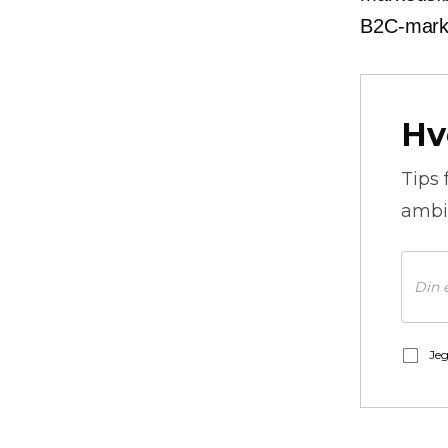
B2C-marke
Hv
Tips 
ambi
Jeg