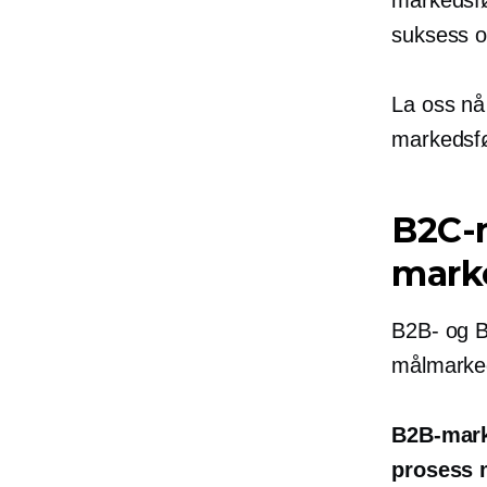
markedsfør
suksess o
La oss nå 
markedsfø
B2C-m
marke
B2B- og B
målmarked
B2B-mark
prosess m