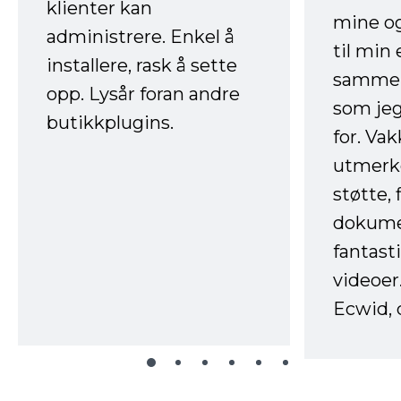
klienter kan
mine og
administrere. Enkel å
til min
installere, rask å sette
sammen
opp. Lysår foran andre
som jeg
butikkplugins.
for. Va
utmerke
støtte, 
dokume
fantast
videoer
Ecwid, 