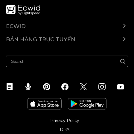
ECWID
Ecwid.com
BÁN HÀNG TRỰC TUYẾN
Trung tâm trợ giúp
Bán ở bất cứ đâu
Quảng bá ở bất cứ đâu
Kiểm soát mọi thứ
Privacy Policy
DPA