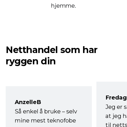
hjemme.
Netthandel som har
ryggen din
Fredag 
AnzelleB
Jeg er 
Så enkel å bruke – selv
at jeg 
mine mest teknofobe
til net