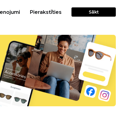
cenojumi
Pierakstīties
Sākt