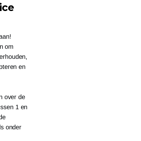
ice
aan!
 En om
derhouden,
epteren en
en over de
ussen 1 en
de
ls onder