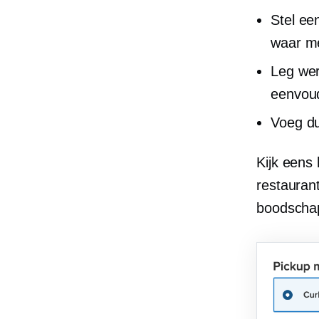
Stel ee
waar me
Leg wer
eenvoud
Voeg du
Kijk eens 
restauran
boodschap