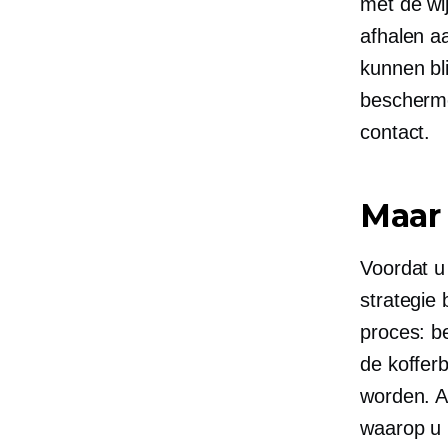
met de wij
afhalen a
kunnen bl
bescherme
contact.
Maar
Voordat u
strategie
proces: be
de koffer
worden. A
waarop u 