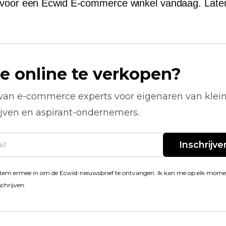
 voor een Ecwid
E-commerce
winkel vandaag. Late
e online te verkopen?
 van
e-commerce
experts voor eigenaren van klei
ijven en aspirant-ondernemers.
Inschrijve
stem ermee in om de Ecwid-nieuwsbrief te ontvangen. Ik kan me op elk mom
schrijven.