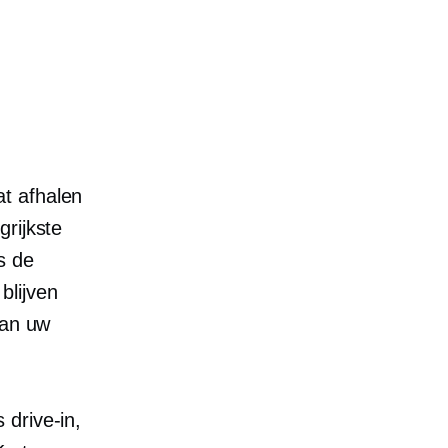
t afhalen
rijkste
s de
blijven
dan uw
os
drive-in,