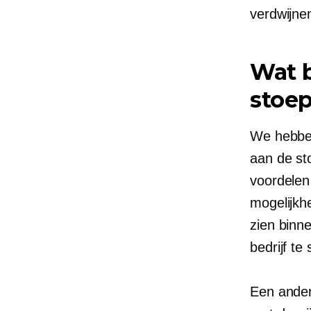
verdwijne
Wat 
stoe
We hebben
aan de st
voordelen
mogelijkh
zien binn
bedrijf te 
Een ander