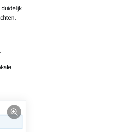
duidelijk
chten.
.
okale