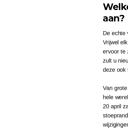
Welke
aan?
De echte 
Vrijwel el
ervoor te
zult u ni
deze ook 
Van grote
hele were
20 april 
stoeprand
wijziging