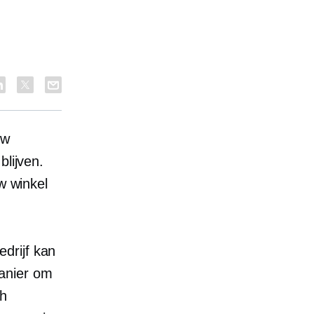
uw
blijven.
w winkel
drijf kan
anier om
ch