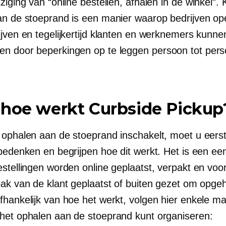
ziging van “online bestellen, afhalen
in de winkel”.
K
an de stoeprand is een manier waarop bedrijven op
ijven en tegelijkertijd klanten en werknemers kunne
n door beperkingen op te leggen
persoon tot per
 hoe werkt Curbside Pickup
 ophalen aan de stoeprand inschakelt, moet u eers
 bedenken en begrijpen hoe dit werkt. Het is een ee
stellingen worden online geplaatst, verpakt en voor
bak van de klant geplaatst of buiten gezet om opgeh
fhankelijk van hoe het werkt, volgen hier enkele m
het ophalen aan de stoeprand kunt organiseren: