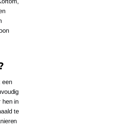
ortom,
en
n
soon
?
t een
nvoudig
 hen in
aald te
anieren