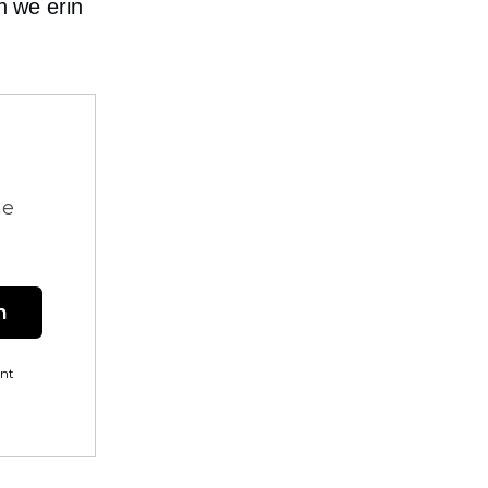
n we erin
ne
n
ent