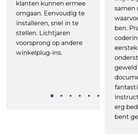
klanten kunnen ermee
samen 
omgaan. Eenvoudig te
waarvo
installeren, snel in te
ben. Pr
stellen. Lichtjaren
coderin
voorsprong op andere
eerstek
winkelplug-ins.
onderst
geweld
docume
fantast
instruc
erg bed
bent ge