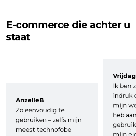
E-commerce die achter u
staat
Vrijdag
Ik ben 
indruk 
AnzelleB
mijn we
Zo eenvoudig te
heb aa
gebruiken – zelfs mijn
gebruik
meest technofobe
mijn ei