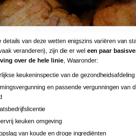
 details van deze wetten enigszins variëren van sta
vaak veranderen), zijn die er wel
een paar basisve
ving over de hele linie
, Waaronder:
rlijkse keukeninspectie van de gezondheidsafdeling
ingsvergunning en passende vergunningen van de
d
tsbedrijfslicentie
ervrij
keuken omgeving
pslag van koude en droge ingrediënten