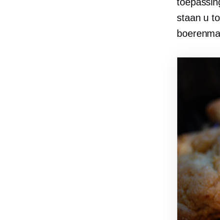
toepassin
staan ​​u 
boerenmar