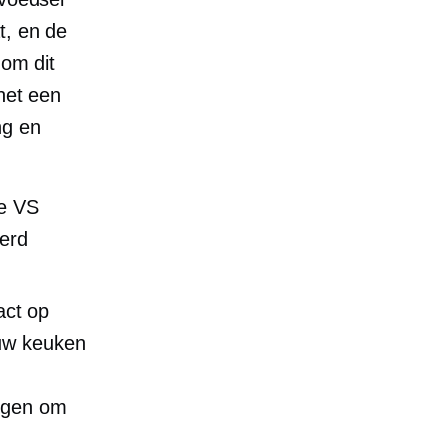
t, en de
 om dit
 het een
ng en
de VS
eerd
act op
 uw keuken
wegen om