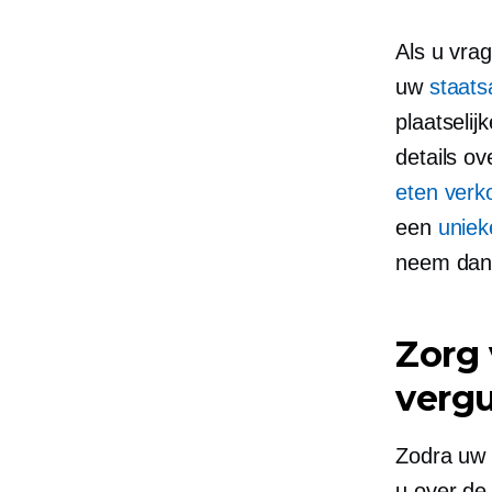
Als u vra
uw
staats
plaatseli
details o
eten verk
een
uniek
neem dan 
Zorg 
verg
Zodra uw 
u over de