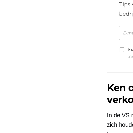
Tips
bedr
Ik 
uit
Ken 
verk
In de VS 
zich houd