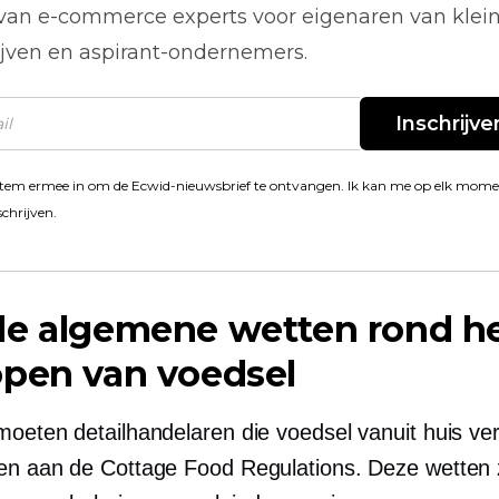
 van
e-commerce
experts voor eigenaren van klei
ijven en aspirant-ondernemers.
Inschrijve
stem ermee in om de Ecwid-nieuwsbrief te ontvangen. Ik kan me op elk mom
schrijven.
de algemene wetten rond h
open van voedsel
moeten detailhandelaren die voedsel vanuit huis ve
en aan de Cottage Food Regulations. Deze wetten z