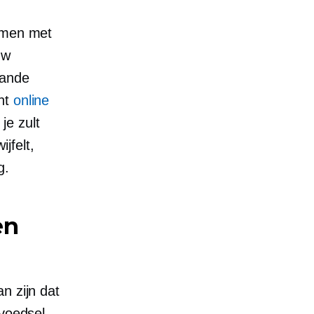
nemen met
uw
aande
int
online
je zult
jfelt,
g.
en
an zijn dat
 voedsel