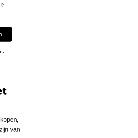
ne
n
ent
et
rkopen,
ijn van