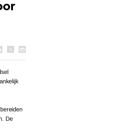
oor
dsel
ankelijk
rbereiden
n. De