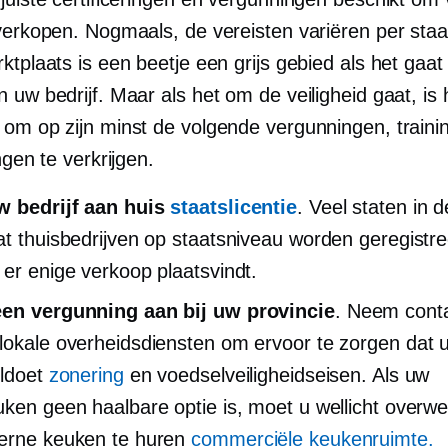
 verkopen. Nogmaals, de vereisten variëren per staa
ktplaats is een beetje een grijs gebied als het gaat
 uw bedrijf. Maar als het om de veiligheid gaat, is
 om op zijn minst de volgende vergunningen, traini
ingen te verkrijgen.
w bedrijf aan huis
staatslicentie
. Veel staten in 
at thuisbedrijven op staatsniveau worden geregistr
 er enige verkoop plaatsvindt.
een vergunning aan bij uw provincie
. Neem cont
lokale overheidsdiensten om ervoor te zorgen dat
oldoet
zonering
en voedselveiligheidseisen. Als uw
uken geen haalbare optie is, moet u wellicht over
xterne keuken te huren
commerciële keukenruimte.