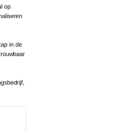
al op
aliseren
ap in de
etrouwbaar
gsbedrijf,