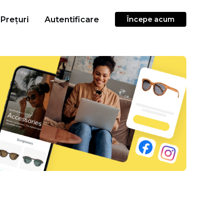
Prețuri
Autentificare
Începe acum