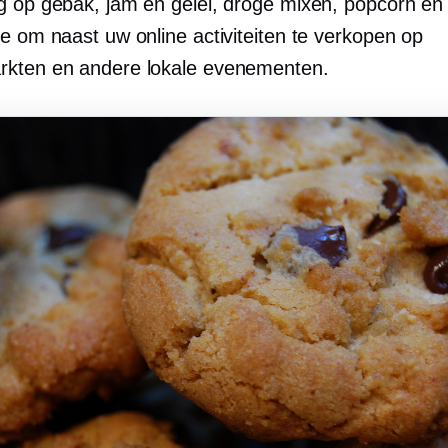
g op gebak, jam en gelei, droge mixen, popcorn en
toe om naast uw online activiteiten te verkopen op
kten en andere lokale evenementen.