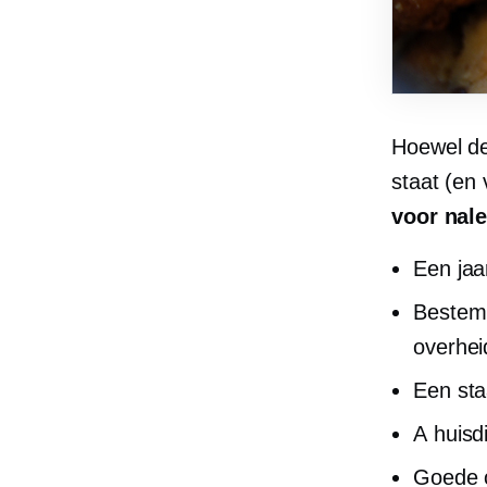
Hoewel de
staat (en 
voor nale
Een jaa
Bestemm
overhei
Een staa
A
huisdi
Goede o