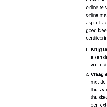
online te
online mar
aspect van
goed idee
certificer
Krijg u
eisen d
voordat
Vraag 
met de 
thuis v
thuiske
een ​​e