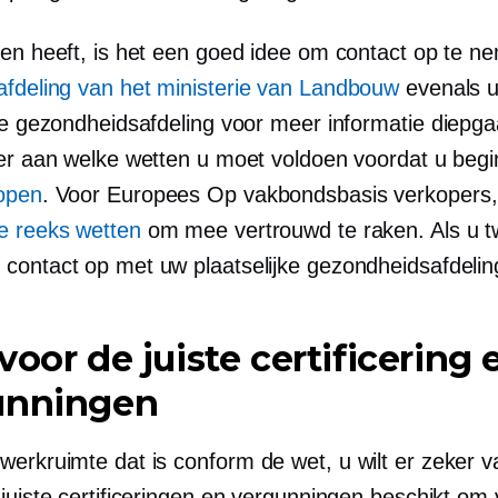
gen heeft, is het een goed idee om contact op te 
afdeling van het ministerie van Landbouw
evenals 
jke gezondheidsafdeling voor meer informatie
diepg
ver aan welke wetten u moet voldoen voordat u beg
open
. Voor Europees
Op vakbondsbasis
verkopers, 
e reeks wetten
om mee vertrouwd te raken. Als u twi
contact op met uw plaatselijke gezondheidsafdelin
voor de juiste certificering 
unningen
werkruimte dat is
conform de wet,
u wilt er zeker v
 juiste certificeringen en vergunningen beschikt om