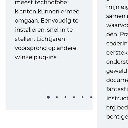
meest technofobe
mijn ei
klanten kunnen ermee
samen 
omgaan. Eenvoudig te
waarvo
installeren, snel in te
ben. Pr
stellen. Lichtjaren
coderin
voorsprong op andere
eerstek
winkelplug-ins.
onderst
geweld
docume
fantast
instruc
erg bed
bent ge