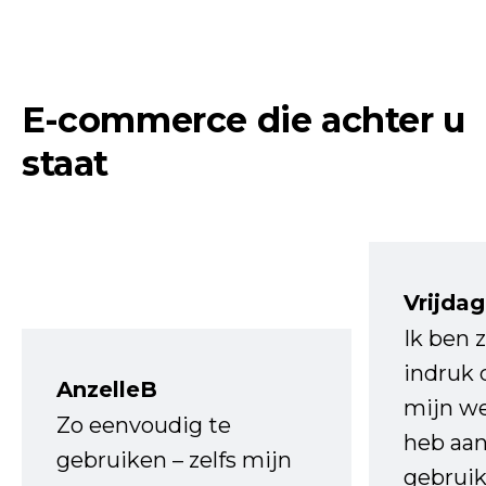
E-commerce die achter u
staat
Vrijdag
Ik ben 
indruk 
AnzelleB
mijn we
Zo eenvoudig te
heb aa
gebruiken – zelfs mijn
gebruik