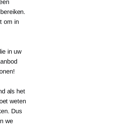
 een
 bereiken.
t om in
ie in uw
 aanbod
wonen!
nd als het
moet weten
ken. Dus
en we