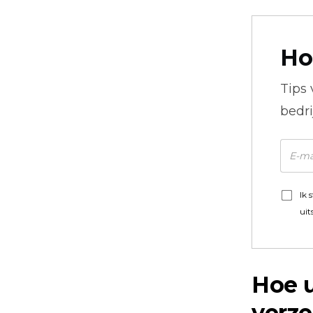
Ho
Tips
bedr
Ik 
uit
Hoe u
verze