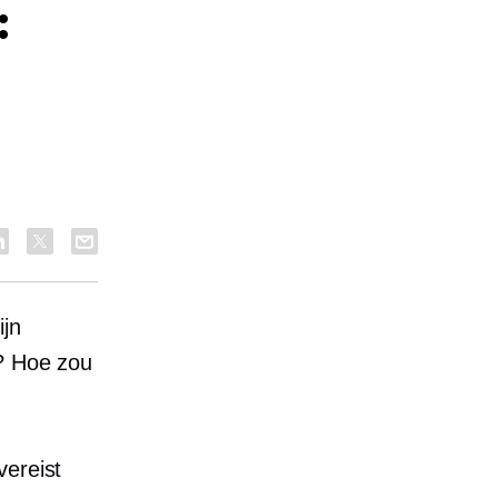
:
ijn
n? Hoe zou
vereist