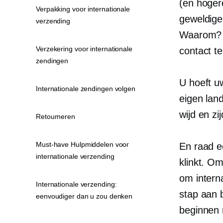
(en hogere
Verpakking voor internationale
geweldige
verzending
Waarom? O
Verzekering voor internationale
contact t
zendingen
U hoeft u
Internationale zendingen volgen
eigen lan
wijd en z
Retourneren
Must-have Hulpmiddelen voor
En raad ee
internationale verzending
klinkt. Om
om intern
Internationale verzending:
stap aan 
eenvoudiger dan u zou denken
beginnen 