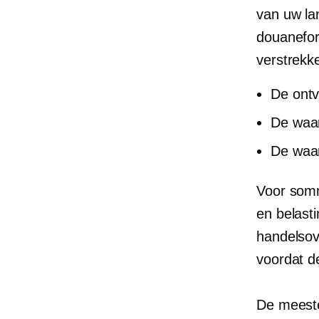
van uw la
douanefor
verstrekk
De ontv
De waar
De waar
Voor somm
en
belast
handelsov
voordat d
De meeste