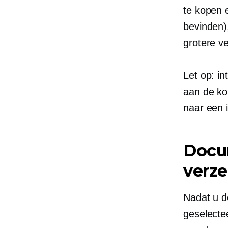
te kopen 
bevinden)
grotere v
Let op: i
aan de kop
naar een 
Docum
verz
Nadat u de
geselecte