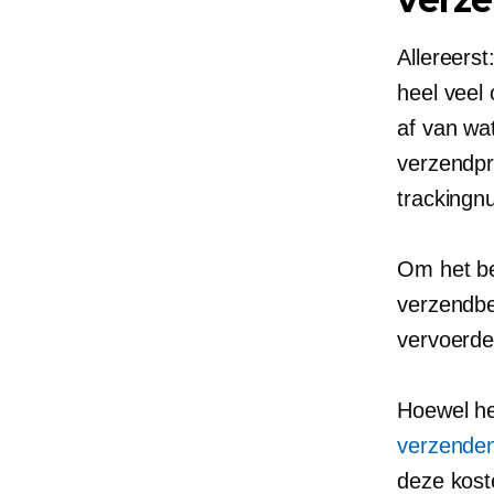
Allereerst
heel veel 
af van wat
verzendpri
trackingn
Om het bes
verzendbe
vervoerd
Hoewel he
verzende
deze kost