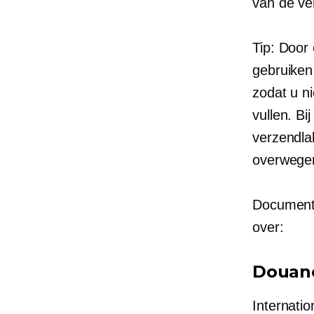
van de ver
Tip: Door 
gebruiken
zodat u ni
vullen. B
verzendla
overwege
Documenta
over:
Douan
Internati