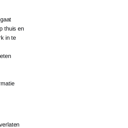
 gaat
op
thuis en
k in te
oeten
rmatie
verlaten