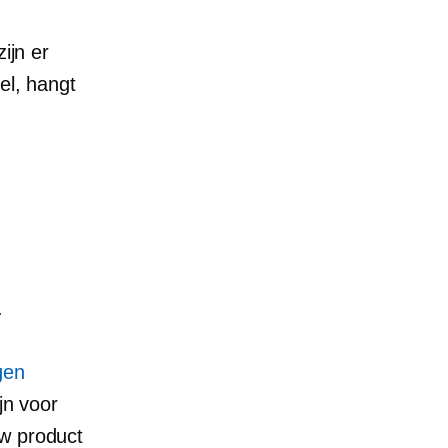
ijn er
el, hangt
.
gen
ijn voor
uw product