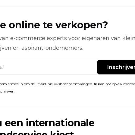
e online te verkopen?
 van
e-commerce
experts voor eigenaren van klei
ijven en aspirant-ondernemers.
Inschrijve
stem ermee in om de Ecwid-nieuwsbrief te ontvangen. Ik kan me op elk mom
schrijven.
 een internationale
ndservice kiest