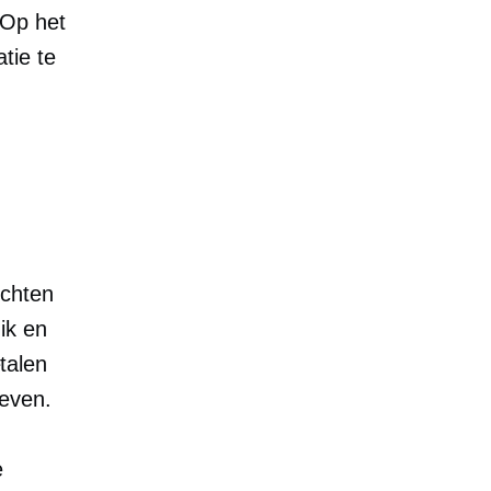
 Op het
tie te
echten
ik en
talen
even.
e