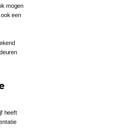
ook mogen
u ook een
rekend
 deuren
e
f heeft
entatie