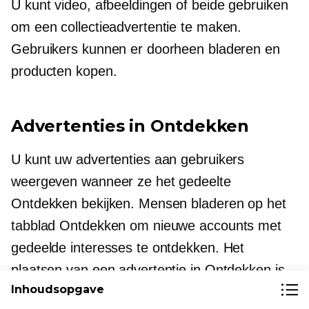
U kunt video, afbeeldingen of beide gebruiken
om een ​​collectieadvertentie te maken.
Gebruikers kunnen er doorheen bladeren en
producten kopen.
Advertenties in Ontdekken
U kunt uw advertenties aan gebruikers
weergeven wanneer ze het gedeelte
Ontdekken bekijken. Mensen bladeren op het
tabblad Ontdekken om nieuwe accounts met
gedeelde interesses te ontdekken. Het
plaatsen van een advertentie in Ontdekken is
Inhoudsopgave
dus een goede kans om de aandacht te